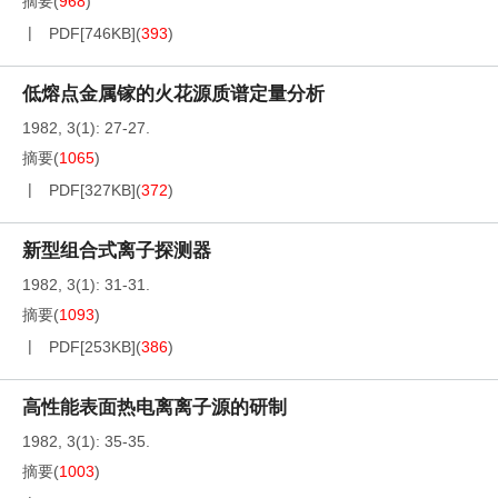
摘要
(
968
)
PDF[
746KB
]
(
393
)
低熔点金属镓的火花源质谱定量分析
1982, 3(1): 27-27.
摘要
(
1065
)
PDF[
327KB
]
(
372
)
新型组合式离子探测器
1982, 3(1): 31-31.
摘要
(
1093
)
PDF[
253KB
]
(
386
)
高性能表面热电离离子源的研制
1982, 3(1): 35-35.
摘要
(
1003
)