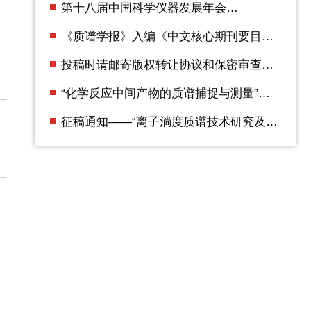
第十八届中国科学仪器发展年会
（ACCSI2025） 第二轮通知
《质谱学报》入编《中文核心期刊要目总
览》2023年版（即第10版）
投稿时请邮寄版权转让协议和保密审查证
明
“化学反应中间产物的质谱捕捉与测量”专
辑征稿通知
征稿通知——“离子淌度质谱技术研究及应
用”专辑