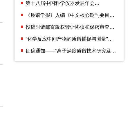
第十八届中国科学仪器发展年会
（ACCSI2025） 第二轮通知
《质谱学报》入编《中文核心期刊要目总
览》2023年版（即第10版）
投稿时请邮寄版权转让协议和保密审查证
明
“化学反应中间产物的质谱捕捉与测量”专
辑征稿通知
征稿通知——“离子淌度质谱技术研究及应
用”专辑