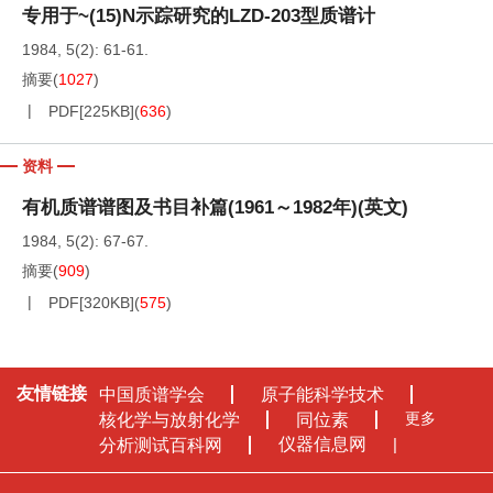
专用于~(15)N示踪研究的LZD-203型质谱计
1984, 5(2): 61-61.
摘要
(
1027
)
PDF[
225KB
]
(
636
)
资料
有机质谱谱图及书目补篇(1961～1982年)(英文)
1984, 5(2): 67-67.
摘要
(
909
)
PDF[
320KB
]
(
575
)
友情链接
中国质谱学会
原子能科学技术
更多
核化学与放射化学
同位素
仪器信息网
分析测试百科网