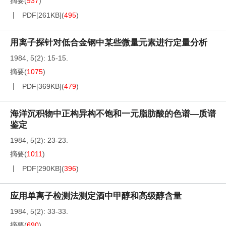
摘要
(
937
)
PDF[
261KB
]
(
495
)
用离子探针对低合金钢中某些微量元素进行定量分析
1984, 5(2): 15-15.
摘要
(
1075
)
PDF[
369KB
]
(
479
)
海洋沉积物中正构异构不饱和一元脂肪酸的色谱—质谱
鉴定
1984, 5(2): 23-23.
摘要
(
1011
)
PDF[
290KB
]
(
396
)
应用单离子检测法测定酒中甲醇和高级醇含量
1984, 5(2): 33-33.
摘要
(
690
)