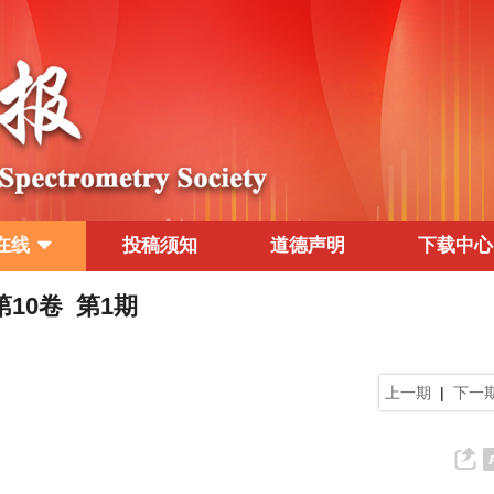
在线
投稿须知
道德声明
下载中心
 第10卷 第1期
上一期
|
下一