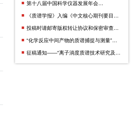
第十八届中国科学仪器发展年会
（ACCSI2025） 第二轮通知
《质谱学报》入编《中文核心期刊要目总
览》2023年版（即第10版）
投稿时请邮寄版权转让协议和保密审查证
明
“化学反应中间产物的质谱捕捉与测量”专
辑征稿通知
征稿通知——“离子淌度质谱技术研究及应
用”专辑