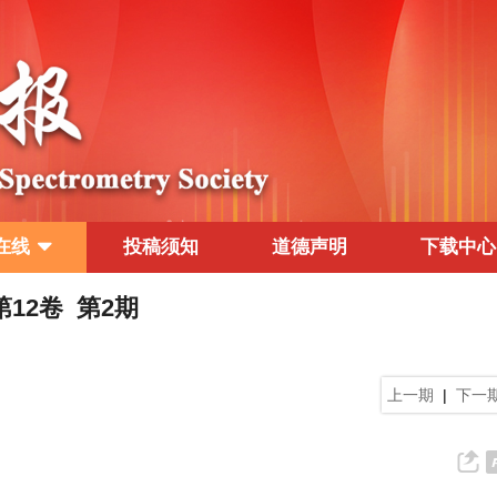
在线
投稿须知
道德声明
下载中心
 第12卷 第2期
上一期
|
下一