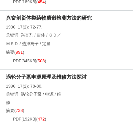
PDF[
189KB
]
(
454
)
兴奋剂甾体类药物质谱检测方法的研究
1996, 17(2): 72-77.
关键词:
兴奋剂
/
甾体
/
ＧＤ／
ＭＳＤ
/
选择离子
/
定量
摘要
(
991
)
PDF[
345KB
]
(
503
)
涡轮分子泵电源原理及维修方法探讨
1996, 17(2): 78-80.
关键词:
涡轮分子泵
/
电源
/
维
修
摘要
(
738
)
PDF[
192KB
]
(
472
)