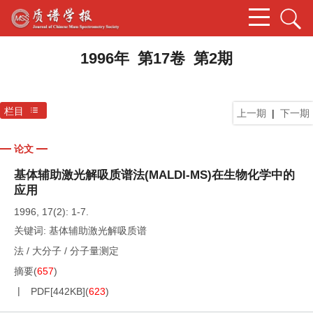
1996年 第17卷 第2期
栏目
上一期
|
下一期
论文
基体辅助激光解吸质谱法(MALDI-MS)在生物化学中的
应用
1996, 17(2): 1-7.
关键词:
基体辅助激光解吸质谱
法
/
大分子
/
分子量测定
摘要
(
657
)
PDF[
442KB
]
(
623
)