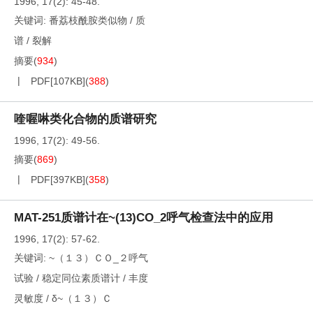
1996, 17(2): 45-48.
关键词:
番荔枝酰胺类似物
/
质
谱
/
裂解
摘要
(
934
)
PDF[
107KB
]
(
388
)
喹喔啉类化合物的质谱研究
1996, 17(2): 49-56.
摘要
(
869
)
PDF[
397KB
]
(
358
)
MAT-251质谱计在~(13)CO_2呼气检查法中的应用
1996, 17(2): 57-62.
关键词:
~（１３）ＣＯ_２呼气
试验
/
稳定同位素质谱计
/
丰度
灵敏度
/
δ~（１３）Ｃ