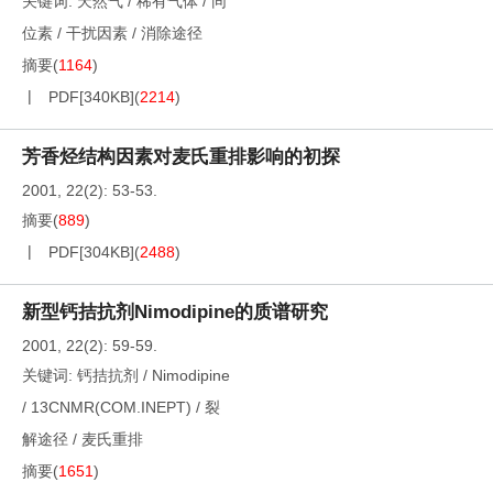
关键词:
天然气
/
稀有气体
/
同
位素
/
干扰因素
/
消除途径
摘要
(
1164
)
PDF[
340KB
]
(
2214
)
芳香烃结构因素对麦氏重排影响的初探
2001, 22(2): 53-53.
摘要
(
889
)
PDF[
304KB
]
(
2488
)
新型钙拮抗剂Nimodipine的质谱研究
2001, 22(2): 59-59.
关键词:
钙拮抗剂
/
Nimodipine
/
13CNMR(COM.INEPT)
/
裂
解途径
/
麦氏重排
摘要
(
1651
)