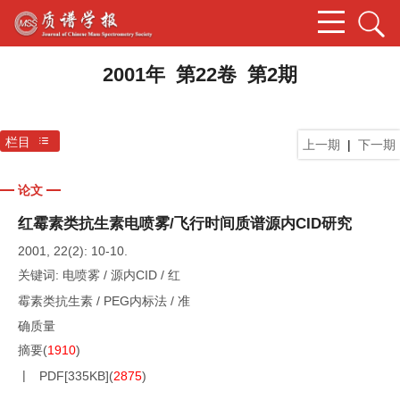
2001年 第22卷 第2期
栏目
上一期
|
下一期
论文
红霉素类抗生素电喷雾/飞行时间质谱源内CID研究
2001, 22(2): 10-10.
关键词:
电喷雾
/
源内CID
/
红
霉素类抗生素
/
PEG内标法
/
准
确质量
摘要
(
1910
)
PDF[
335KB
]
(
2875
)