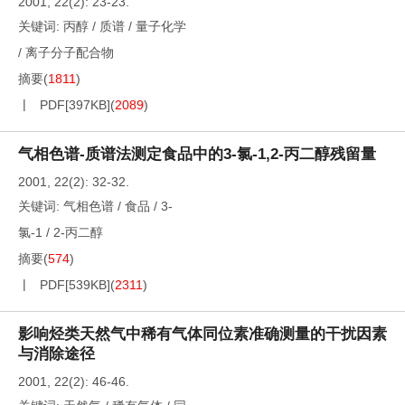
2001, 22(2): 23-23.
关键词:
丙醇
/
质谱
/
量子化学
/
离子分子配合物
摘要
(
1811
)
PDF[
397KB
]
(
2089
)
气相色谱-质谱法测定食品中的3-氯-1,2-丙二醇残留量
2001, 22(2): 32-32.
关键词:
气相色谱
/
食品
/
3-
氯-1
/
2-丙二醇
摘要
(
574
)
PDF[
539KB
]
(
2311
)
影响烃类天然气中稀有气体同位素准确测量的干扰因素
与消除途径
2001, 22(2): 46-46.