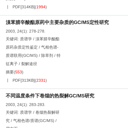
PDF[
314KB
]
(
1994
)
溴苯腈辛酸酯原药中主要杂质的GC/MS定性研究
2003, 24(1): 278-278.
关键词:
质谱学
/
溴苯腈辛酸酯
原药杂质定性鉴定
/
气相色谱-
质谱联用(GC/MS)
/
除草剂
/
特
征离子
/
裂解途径
摘要
(
553
)
PDF[
313KB
]
(
2331
)
不同温度条件下卷烟的热裂解GC/MS研究
2003, 24(1): 283-283.
关键词:
质谱学
/
卷烟热裂解研
究
/
气相色谱/质谱(GC/MS)
/