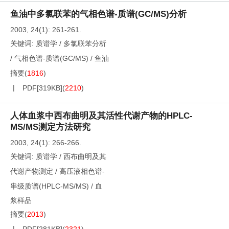
鱼油中多氯联苯的气相色谱-质谱(GC/MS)分析
2003, 24(1): 261-261.
关键词:
质谱学
/
多氯联苯分析
/
气相色谱-质谱(GC/MS)
/
鱼油
摘要
(
1816
)
PDF[
319KB
]
(
2210
)
人体血浆中西布曲明及其活性代谢产物的HPLC-
MS/MS测定方法研究
2003, 24(1): 266-266.
关键词:
质谱学
/
西布曲明及其
代谢产物测定
/
高压液相色谱-
串级质谱(HPLC-MS/MS)
/
血
浆样品
摘要
(
2013
)