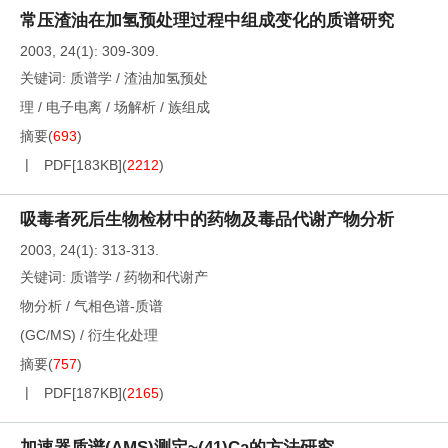
常压渣油在加氢预处理过程中组成变化的质谱研究
2003, 24(1): 309-309.
关键词:
质谱学
/
渣油加氢预处
理
/
电子电离
/
场解析
/
族组成
摘要
(
693
)
PDF[
183KB
]
(
2212
)
吸毒者死后生物检材中的药物及毒品代谢产物分析
2003, 24(1): 313-313.
关键词:
质谱学
/
药物和代谢产
物分析
/
气相色谱-质谱
(GC/MS)
/
衍生化处理
摘要
(
757
)
PDF[
187KB
]
(
2165
)
加速器质谱(AMS)测定~(41)Ca的方法研究