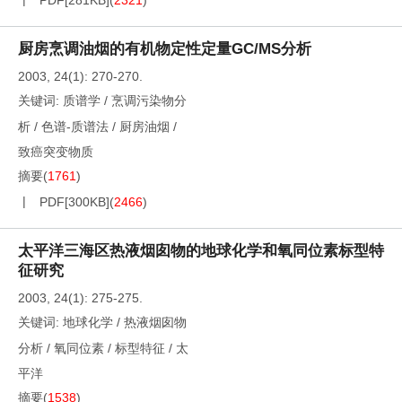
PDF[
281KB
]
(
2321
)
厨房烹调油烟的有机物定性定量GC/MS分析
2003, 24(1): 270-270.
关键词:
质谱学
/
烹调污染物分
析
/
色谱-质谱法
/
厨房油烟
/
致癌突变物质
摘要
(
1761
)
PDF[
300KB
]
(
2466
)
太平洋三海区热液烟囱物的地球化学和氧同位素标型特
征研究
2003, 24(1): 275-275.
关键词:
地球化学
/
热液烟囱物
分析
/
氧同位素
/
标型特征
/
太
平洋
摘要
(
1538
)