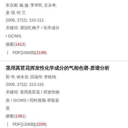
宋京都
杨 婕
李华民
文永奇
,
,
,
,
裴 强
何 兰
,
2006, 27(2): 110-112.
关键词:
灌冠红梅子
/
化学成分
/
GC/MS
摘要
(
1412
)
PDF[
106KB
]
(
2198
)
茎用莴苣花挥发性化学成分的气相色谱-质谱分析
郭 华
侯冬岩
回瑞华
李铁纯
,
,
,
2006, 27(2): 113-116.
关键词:
茎用莴苣花
/
挥发性物
质
/
GC/MS
/
同时蒸馏-萃取装
置
摘要
(
1381
)
PDF[
120KB
]
(
2209
)