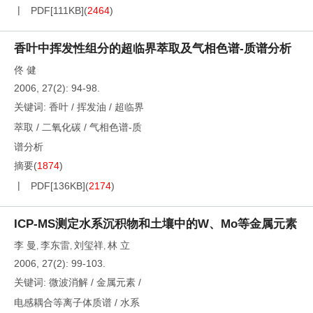
PDF[
111KB
]
(
2464
)
香叶中挥发性组分的超临界萃取及气相色谱-质谱分析
佟 健
2006, 27(2): 94-98.
关键词:
香叶
/
挥发油
/
超临界
萃取
/
二氧化碳
/
气相色谱-质
谱分析
摘要
(
1874
)
PDF[
136KB
]
(
2174
)
ICP-MS测定水系沉积物和土壤中的W、Mo等金属元素
李 曼
李东雷
刘玺祥
林 立
,
,
,
2006, 27(2): 99-103.
关键词:
微波消解
/
金属元素
/
电感耦合等离子体质谱
/
水系