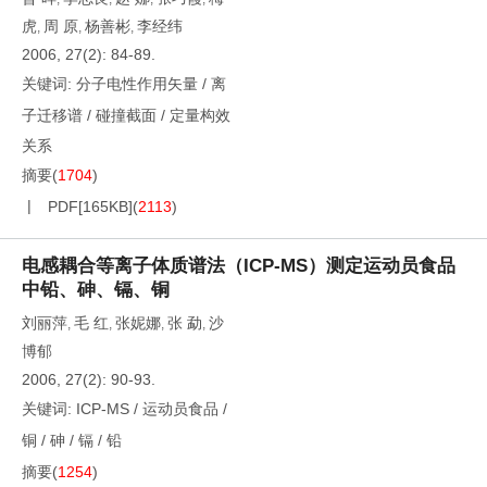
虎
周 原
杨善彬
李经纬
,
,
,
2006, 27(2): 84-89.
关键词:
分子电性作用矢量
/
离
子迁移谱
/
碰撞截面
/
定量构效
关系
摘要
(
1704
)
PDF[
165KB
]
(
2113
)
电感耦合等离子体质谱法（ICP-MS）测定运动员食品
中铅、砷、镉、铜
刘丽萍
毛 红
张妮娜
张 勐
沙
,
,
,
,
博郁
2006, 27(2): 90-93.
关键词:
ICP-MS
/
运动员食品
/
铜
/
砷
/
镉
/
铅
摘要
(
1254
)