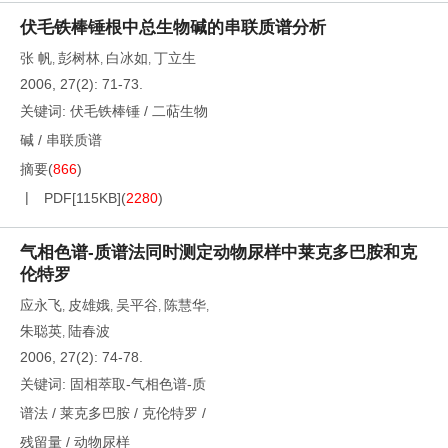
伏毛铁棒锤根中总生物碱的串联质谱分析
张 帆
彭树林
白冰如
丁立生
,
,
,
2006, 27(2): 71-73.
关键词:
伏毛铁棒锤
/
二萜生物
碱
/
串联质谱
摘要
(
866
)
PDF[
115KB
]
(
2280
)
气相色谱-质谱法同时测定动物尿样中莱克多巴胺和克
伦特罗
应永飞
皮雄娥
吴平谷
陈慧华
,
,
,
,
朱聪英
陆春波
,
2006, 27(2): 74-78.
关键词:
固相萃取-气相色谱-质
谱法
/
莱克多巴胺
/
克伦特罗
/
残留量
/
动物尿样