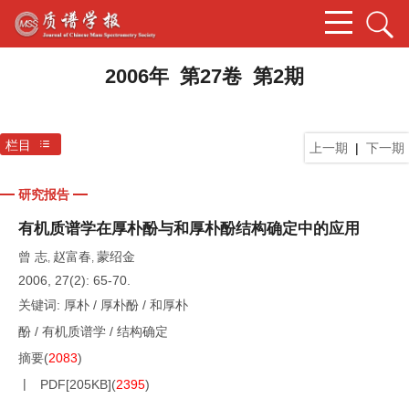
2006年 第27卷 第2期
栏目
上一期
|
下一期
研究报告
有机质谱学在厚朴酚与和厚朴酚结构确定中的应用
曾 志
赵富春
蒙绍金
,
,
2006, 27(2): 65-70.
关键词:
厚朴
/
厚朴酚
/
和厚朴
酚
/
有机质谱学
/
结构确定
摘要
(
2083
)
PDF[
205KB
]
(
2395
)