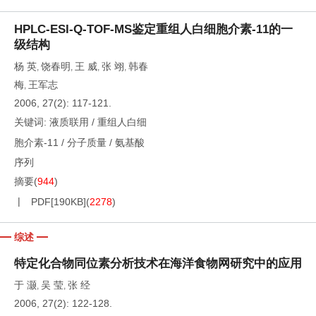
HPLC-ESI-Q-TOF-MS鉴定重组人白细胞介素-11的一
级结构
杨 英
饶春明
王 威
张 翊
韩春
,
,
,
,
梅
王军志
,
2006, 27(2): 117-121.
关键词:
液质联用
/
重组人白细
胞介素-11
/
分子质量
/
氨基酸
序列
摘要
(
944
)
PDF[
190KB
]
(
2278
)
综述
特定化合物同位素分析技术在海洋食物网研究中的应用
于 灏
吴 莹
张 经
,
,
2006, 27(2): 122-128.