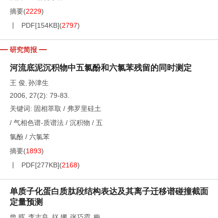
摘要
(
2229
)
PDF[
154KB
]
(
2797
)
研究简报
河流底泥沉积物中五氯酚和六氯苯残留的同时测定
王 俊
孙津生
,
2006, 27(2): 79-83.
关键词:
固相萃取
/
弗罗里硅土
/
气相色谱-质谱法
/
沉积物
/
五
氯酚
/
六氯苯
摘要
(
1893
)
PDF[
277KB
]
(
2168
)
单质子化蛋白质肽段结构表达及其离子迁移谱碰撞截面
定量预测
曾 晖
李志良
赵 娜
张巧霞
梅
,
,
,
,