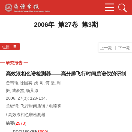
2006年 第27卷 第3期
栏目
上一期
|
下一期
研究报告
高效液相色谱检测器——高分辨飞行时间质谱仪的研制
贾韦韬
徐国宾
姚 均
何 坚
周
,
,
,
,
振
陆豪杰
杨芃原
,
,
2006, 27(3): 129-134.
关键词:
飞行时间质谱
/
电喷雾
/
高效液相色谱检测器
摘要
(
2573
)
PDF[
180KB
]
(
3609
)