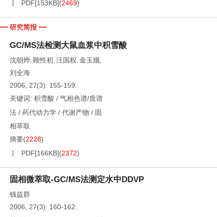
PDF[
153KB
]
(
2469
)
研究简报
GC/MS法检测大鼠血浆中积雪酸
沈朝烨
顾性初
汪国权
金玉娥
,
,
,
,
刘全海
2006, 27(3): 155-159.
关键词:
积雪酸
/
气相色谱/质谱
法
/
药代动力学
/
代谢产物
/
固
相萃取
摘要
(
2228
)
PDF[
166KB
]
(
2372
)
固相微萃取-GC/MS法测定水中DDVP
钱益群
2006, 27(3): 160-162.