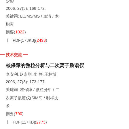
少彬
2006, 27(3): 168-172.
关键词:
LC/MS/MS
/
血清
/
木
脂素
摘要
(
1022
)
PDF[
173KB
]
(
2493
)
技术交流
核保障的微粒分析与二次离子质谱仪
李安利
赵永刚
李 静
王林博
,
,
,
2006, 27(3): 173-177.
关键词:
核保障
/
微粒分析
/
二
次离子质谱仪(SIMS)
/
制样技
术
摘要
(
790
)
PDF[
117KB
]
(
2773
)