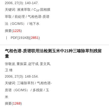
2006, 27(3): 140-147.
关键词:
液液萃取
/
C
-固相膜
18
萃取
/
前处理
/
气相色谱-质谱
法（GC/MS）
/
地下水
摘要
(
1225
)
PDF[
191KB
]
(
2851
)
气相色谱-质谱联用法检测玉米中21种三嗪除草剂残留
量
张敬波
董振霖
赵守成
姜文凤
,
,
,
,
卫 锋
2006, 27(3): 148-154.
关键词:
三嗪除草剂
/
气相色谱-
质谱（GC/MS）
/
多残留
/
玉
米
摘要
(
1268
)