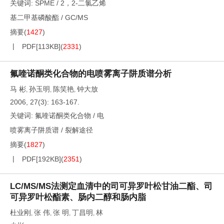
关键词:
SPME
/
2，2-二氯乙烯
基二甲基磷酸酯
/
GC/MS
摘要
(
1427
)
PDF[
113KB
]
(
2331
)
氟喹诺酮类化合物的电喷雾离子阱质谱分析
马 彬
孙玉明
陈笑艳
钟大放
,
,
,
2006, 27(3): 163-167.
关键词:
氟喹诺酮类化合物
/
电
喷雾离子阱质谱
/
裂解途径
摘要
(
1827
)
PDF[
192KB
]
(
2351
)
LC/MS/MS法测定血清中的司可异罗叶松甘油二酯、司
可异罗叶松酯素、肠内二醇和肠内脂
杜业刚
张 伟
张 明
丁昌明
林
,
,
,
,