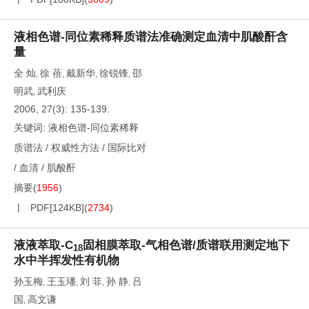
液相色谱-同位素稀释质谱法准确测定血清中肌酸酐含
量
全 灿
徐 蓓
戴新华
徐锐锋
邵
,
,
,
,
明武
武利庆
,
2006, 27(3): 135-139.
关键词:
液相色谱-同位素稀释
质谱法
/
权威性方法
/
国际比对
/
血清
/
肌酸酐
摘要
(
1956
)
PDF[
124KB
]
(
2734
)
液液萃取-C
固相膜萃取-气相色谱/质谱联用测定地下
18
水中半挥发性有机物
孙玉梅
王玉璠
刘 菲
孙 静
吕
,
,
,
,
国
高文谦
,