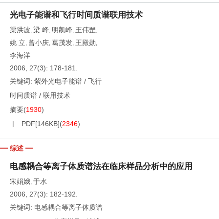
光电子能谱和飞行时间质谱联用技术
渠洪波
梁 峰
明凯峰
王伟罡
,
,
,
,
姚 立
曾小庆
葛茂发
王殿勋
,
,
,
,
李海洋
2006, 27(3): 178-181.
关键词:
紫外光电子能谱
/
飞行
时间质谱
/
联用技术
摘要
(
1930
)
PDF[
146KB
]
(
2346
)
综述
电感耦合等离子体质谱法在临床样品分析中的应用
宋娟娥
于水
,
2006, 27(3): 182-192.
关键词:
电感耦合等离子体质谱