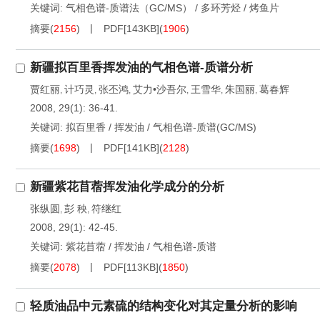
关键词:
气相色谱-质谱法（GC/MS）
/
多环芳烃
/
烤鱼片
摘要
(
2156
)
PDF[
143KB
]
(
1906
)
新疆拟百里香挥发油的气相色谱-质谱分析
贾红丽
计巧灵
张丕鸿
艾力•沙吾尔
王雪华
朱国丽
葛春辉
,
,
,
,
,
,
2008, 29(1): 36-41.
关键词:
拟百里香
/
挥发油
/
气相色谱-质谱(GC/MS)
摘要
(
1698
)
PDF[
141KB
]
(
2128
)
新疆紫花苜蓿挥发油化学成分的分析
张纵圆
彭 秧
符继红
,
,
2008, 29(1): 42-45.
关键词:
紫花苜蓿
/
挥发油
/
气相色谱-质谱
摘要
(
2078
)
PDF[
113KB
]
(
1850
)
轻质油品中元素硫的结构变化对其定量分析的影响