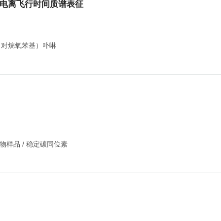
吸电离飞行时间质谱表征
四（对烷氧苯基）卟啉
物样品
/
稳定碳同位素