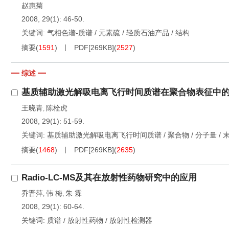
赵惠菊
2008, 29(1): 46-50.
关键词:
气相色谱-质谱
/
元素硫
/
轻质石油产品
/
结构
摘要
(
1591
)
PDF[
269KB
]
(
2527
)
综述
基质辅助激光解吸电离飞行时间质谱在聚合物表征中
王晓青
陈栓虎
,
2008, 29(1): 51-59.
关键词:
基质辅助激光解吸电离飞行时间质谱
/
聚合物
/
分子量
/
摘要
(
1468
)
PDF[
269KB
]
(
2635
)
Radio-LC-MS及其在放射性药物研究中的应用
乔晋萍
韩 梅
朱 霖
,
,
2008, 29(1): 60-64.
关键词:
质谱
/
放射性药物
/
放射性检测器