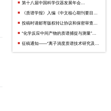
第十八届中国科学仪器发展年会
（ACCSI2025） 第二轮通知
《质谱学报》入编《中文核心期刊要目总
览》2023年版（即第10版）
投稿时请邮寄版权转让协议和保密审查证
明
“化学反应中间产物的质谱捕捉与测量”专
辑征稿通知
征稿通知——“离子淌度质谱技术研究及应
用”专辑