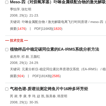
Meso-四（对烷氧苯基）卟啉金属镁配合物的激光解
季怡萍
张红明
,
2008, 29(1): 21-23.
关键词:
卟啉金属配合物
/
激光解吸电离飞行时间质谱
/
meso-
摘要
(
1476
)
PDF[
116KB
]
(
1820
)
技术交流
植物样品中稳定碳同位素的EA-IRMS系统分析方法
崔杰华
祁 彪
王颜红
,
,
2008, 29(1): 24-29.
关键词:
元素分析仪-稳定同位素比率质谱仪系统（EA-IRMS）
/
植
摘要
(
924
)
PDF[
181KB
]
(
2585
)
气相色谱-质谱法测定烤鱼片中16种多环芳烃
芮 昶
李 康
李 玮
赵 凯
陈美春
韩里明
,
,
,
,
,
2008, 29(1): 30-35.