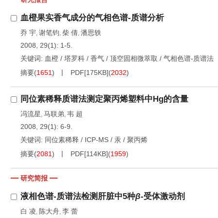
血橙果实香气成分的气相色谱-质谱分析
乔 宇
谢笔钧
柴 倩
潘思轶
,
,
,
2008, 29(1): 1-5.
关键词:
血橙
/
塔罗科
/
香气
/
顶空固相微萃取
/
气相色谱-质谱法
摘要
(
1651
)
PDF[
175KB
]
(
2032
)
同位素稀释质谱法测定聚丙烯塑料中Hg的含量
冯流星
马联弟
韦 超
,
,
2008, 29(1): 6-9.
关键词:
同位素稀释
/
ICP-MS
/
汞
/
聚丙烯
摘要
(
2081
)
PDF[
114KB
]
(
1959
)
研究简报
液相色谱-质谱法检测肝脏中5种
β
-受体激动剂
白 凌
陈大舟
李 蕾
,
,