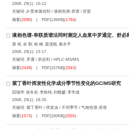
2008, 29(1): 10-12.
关键词:
β
-受体激动剂
/
液相色谱-质谱
/
肝脏
摘要
(
2090
)
PDF[
136KB
]
(
1764
)
液相色谱-串联质谱法同时测定人血浆中罗通定、舒必
唐 裕
余 勤
南 峰
梁茂植
秦永平
,
,
,
,
2008, 29(1): 13-17.
关键词:
罗通
/
舒必利
/
HPLC-MS/MS
摘要
(
2439
)
PDF[
157KB
]
(
2043
)
紫丁香叶挥发性化学成分季节性变化的GC/MS研究
回瑞华
侯冬岩
李铁纯
刘晓媛
李学成
,
,
,
,
2008, 29(1): 18-20.
关键词:
紫丁香叶
/
挥发油
/
不同季节
/
气相色谱-质谱
摘要
(
1573
)
PDF[
100KB
]
(
2055
)