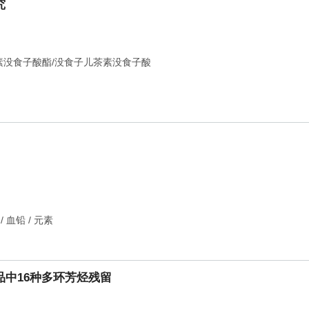
究
素没食子酸酯/没食子儿茶素没食子酸
/
血铅
/
元素
中16种多环芳烃残留