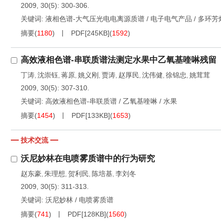
2009, 30(5): 300-306.
关键词:
液相色谱-大气压光电电离源质谱
/
电子电气产品
/
多环芳
摘要
(
1180
)
PDF[
245KB
]
(
1592
)
高效液相色谱-串联质谱法测定水果中乙氧基喹啉残留
丁涛
沈崇钰
蒋原
姚义刚
贾涛
赵厚民
沈伟健
徐锦忠
姚茸茸
,
,
,
,
,
,
,
,
2009, 30(5): 307-310.
关键词:
高效液相色谱-串联质谱
/
乙氧基喹啉
/
水果
摘要
(
1454
)
PDF[
133KB
]
(
1653
)
技术交流
沃尼妙林在电喷雾质谱中的行为研究
赵东豪
朱理想
贺利民
陈培基
李刘冬
,
,
,
,
2009, 30(5): 311-313.
关键词:
沃尼妙林
/
电喷雾质谱
摘要
(
741
)
PDF[
128KB
]
(
1560
)