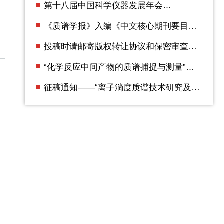
第十八届中国科学仪器发展年会
（ACCSI2025） 第二轮通知
《质谱学报》入编《中文核心期刊要目总
览》2023年版（即第10版）
投稿时请邮寄版权转让协议和保密审查证
明
“化学反应中间产物的质谱捕捉与测量”专
辑征稿通知
征稿通知——“离子淌度质谱技术研究及应
用”专辑