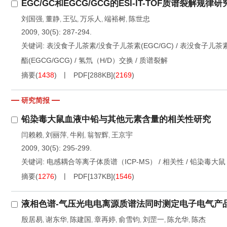
EGC/GC和EGCG/GCG的ESI-IT-TOF质谱裂解规律研
刘国强
董静
王弘
万乐人
端裕树
陈世忠
,
,
,
,
,
2009, 30(5): 287-294.
关键词:
表没食子儿茶素/没食子儿茶素(EGC/GC)
/
表没食子儿茶
酯(EGCG/GCG)
/
氢氘（H/D）交换
/
质谱裂解
摘要
(
1438
)
PDF[
288KB
]
(
2169
)
研究简报
铅染毒大鼠血液中铅与其他元素含量的相关性研究
闫赖赖
刘丽萍
牛刚
翁智辉
王京宇
,
,
,
,
2009, 30(5): 295-299.
关键词:
电感耦合等离子体质谱（ICP-MS）
/
相关性
/
铅染毒大鼠
摘要
(
1276
)
PDF[
137KB
]
(
1546
)
液相色谱-气压光电电离源质谱法同时测定电子电气产品
殷居易
谢东华
陈建国
章再婷
俞雪钧
刘罡一
陈允华
陈杰
,
,
,
,
,
,
,