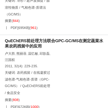
关键词:
冷杉
/
超声波抽提
/
脂
溶性物质
/
气相色谱-质谱法
（GC/MS）
摘要
(
844
)
PDF[
695KB
]
(
961
)
QuEChERS前处理方法联合GPC-GC/MS在测定蔬菜水
果农药残留中的应用
卢大胜
熊丽蓓
温忆敏
邱歆磊
,
,
,
,
汪国权
2011, 32(4): 229-235.
关键词:
农药残留
/
在线凝胶过
滤色谱-气相色谱-质谱（GPC-
GC/MS）
/
QuEChERS前处理
/
食品安全
摘要
(
808
)
PDF[
672KB
]
(
1000
)