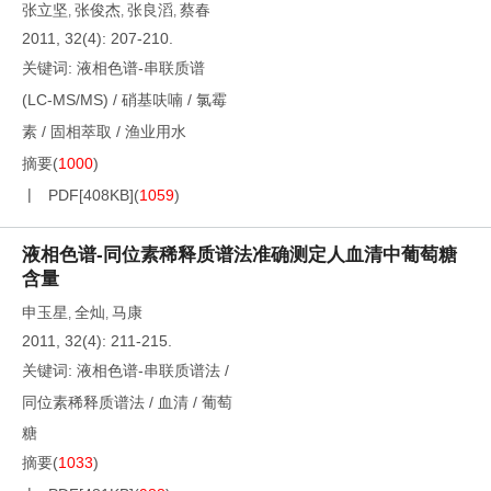
张立坚
张俊杰
张良滔
蔡春
,
,
,
2011, 32(4): 207-210.
关键词:
液相色谱-串联质谱
(LC-MS/MS)
/
硝基呋喃
/
氯霉
素
/
固相萃取
/
渔业用水
摘要
(
1000
)
PDF[
408KB
]
(
1059
)
液相色谱-同位素稀释质谱法准确测定人血清中葡萄糖
含量
申玉星
全灿
马康
,
,
2011, 32(4): 211-215.
关键词:
液相色谱-串联质谱法
/
同位素稀释质谱法
/
血清
/
葡萄
糖
摘要
(
1033
)