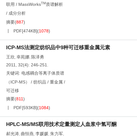
TM
联用
/
MassWorks
质谱解析
/
成分分析
摘要
(
887
)
PDF[
474KB
]
(
1078
)
ICP-MS法测定纺织品中9种可迁移重金属元素
王欣
幸苑娜
陈泽勇
,
,
2011, 32(4): 246-251.
关键词:
电感耦合等离子体质谱
（ICP-MS）
/
纺织品
/
重金属
/
可迁移
摘要
(
811
)
PDF[
593KB
]
(
1084
)
HPLC-MS/MS联用技术定量测定人血浆中氢可酮
郝光涛
曲恒燕
李媛媛
朱力军
,
,
,
,