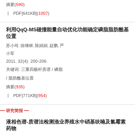
摘要
(
590
)
PDF[
641KB
]
(
1007
)
利用QqQ-MS碰撞能量自动优化功能确定磷脂脂肪酰基
位置
苏小玲
徐继林
陈娟娟
赵鹏
严
,
,
,
,
小军
2011, 32(4): 200-206.
关键词:
三重四极杆质谱
/
磷脂
/
脂肪酰基位置
摘要
(
935
)
PDF[
771KB
]
(
954
)
研究简报
液相色谱-质谱法检测渔业养殖水中硝基呋喃及氯霉素
药物