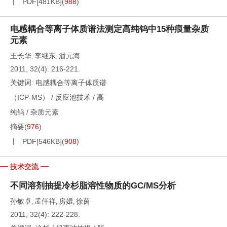
PDF[
481KB
]
(
988
)
电感耦合等离子体质谱法测定高纯钨中15种痕量杂质
元素
王长华
李继东
潘元海
,
,
2011, 32(4): 216-221.
关键词:
电感耦合等离子体质谱
（ICP-MS）
/
反应池技术
/
高
纯钨
/
杂质元素
摘要
(
976
)
PDF[
546KB
]
(
908
)
技术交流
不同溶剂抽提冷杉脂溶性物质的GC/MS分析
孙敏卓
孟仟祥
房嬛
徐茵
,
,
,
2011, 32(4): 222-228.