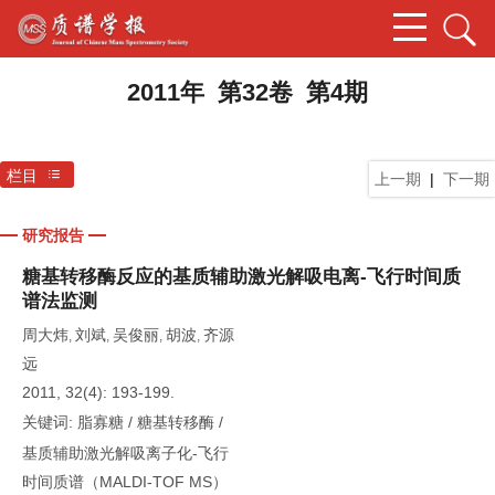
2011年 第32卷 第4期
栏目
上一期
|
下一期
研究报告
糖基转移酶反应的基质辅助激光解吸电离-飞行时间质
谱法监测
周大炜
刘斌
吴俊丽
胡波
齐源
,
,
,
,
远
2011, 32(4): 193-199.
关键词:
脂寡糖
/
糖基转移酶
/
基质辅助激光解吸离子化-飞行
时间质谱（MALDI-TOF MS）