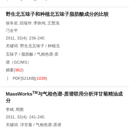
野生北五味子和种植北五味子脂肪酸成分的比较
侯冬岩
回瑞华
李铁纯
王慧清
,
,
,
,
刁全平
2011, 32(4): 236-240.
关键词:
野生北五味子
/
种植北
五味子
/
脂肪酸
/
气相色谱-质
谱（GC/MS）
摘要
(
962
)
PDF[
521KB
]
(
1039
)
TM
MassWorks
与气相色谱-质谱联用分析洋甘菊精油成
分
李斌
周围
,
2011, 32(4): 241-245.
关键词:
洋甘菊
/
气相色谱-质谱