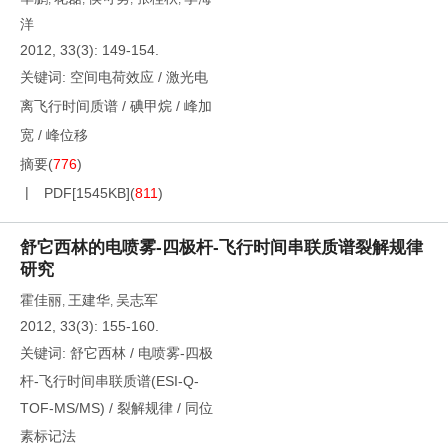
洋
2012, 33(3): 149-154.
关键词:
空间电荷效应
/
激光电
离飞行时间质谱
/
碘甲烷
/
峰加
宽
/
峰位移
摘要
(
776
)
PDF[
1545KB
]
(
811
)
舒它西林的电喷雾-四极杆-飞行时间串联质谱裂解规律
研究
霍佳丽
王建华
吴志军
,
,
2012, 33(3): 155-160.
关键词:
舒它西林
/
电喷雾-四极
杆-飞行时间串联质谱(ESI-Q-
TOF-MS/MS)
/
裂解规律
/
同位
素标记法