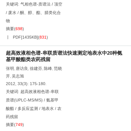
关键词:
气相色谱-质谱法
/
顶空
/
废水
/
酮、醇、酯、腈类化合
物
摘要
(
698
)
PDF[
1435KB
]
(
831
)
超高效液相色谱-串联质谱法快速测定地表水中20种氨
基甲酸酯类农药残留
张明
唐访良
徐建芬
陈峰
范晓
,
,
,
,
开
吴志旭
,
2012, 33(3): 175-180.
关键词:
超高效液相色谱-串联
质谱(UPLC-MS/MS)
/
氨基甲
酸酯
/
多反应监测
/
地表水
/
农
药残留
摘要
(
749
)