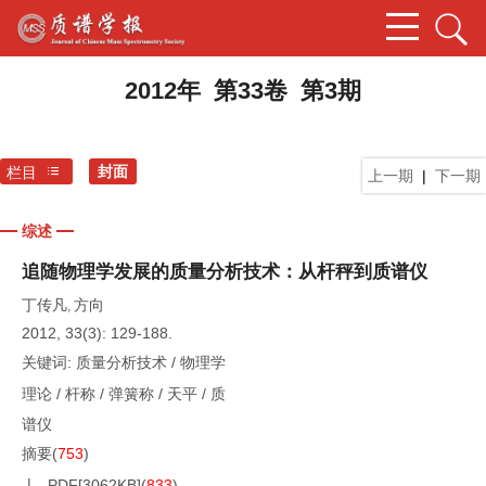
2012年 第33卷 第3期
封面
栏目
上一期
|
下一期
综述
追随物理学发展的质量分析技术：从杆秤到质谱仪
丁传凡
方向
,
2012, 33(3): 129-188.
关键词:
质量分析技术
/
物理学
理论
/
杆称
/
弹簧称
/
天平
/
质
谱仪
摘要
(
753
)
PDF[
3062KB
]
(
833
)