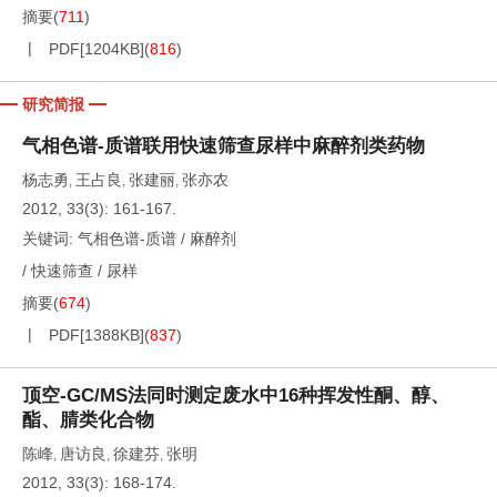
摘要
(
711
)
PDF[
1204KB
]
(
816
)
研究简报
气相色谱-质谱联用快速筛查尿样中麻醉剂类药物
杨志勇
王占良
张建丽
张亦农
,
,
,
2012, 33(3): 161-167.
关键词:
气相色谱-质谱
/
麻醉剂
/
快速筛查
/
尿样
摘要
(
674
)
PDF[
1388KB
]
(
837
)
顶空-GC/MS法同时测定废水中16种挥发性酮、醇、
酯、腈类化合物
陈峰
唐访良
徐建芬
张明
,
,
,
2012, 33(3): 168-174.