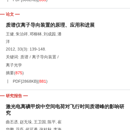
论文
质谱仪离子导向装置的原理、应用和进展
王健
朱治祥
邓柳林
刘成园
潘
,
,
,
,
洋
2012, 33(3): 139-148.
关键词:
质谱
/
离子导向装置
/
离子光学
摘要
(
875
)
PDF[
2868KB
]
(
881
)
研究报告
激光电离碘甲烷中空间电荷对飞行时间质谱峰的影响研
究
曲丕丞
赵无垛
王卫国
陈平
崔
,
,
,
,
华鹏
花磊
侯可勇
张桂秋
李海
,
,
,
,