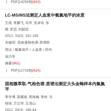
PDF[
1425KB
]
(
663
)
LC-MS/MS法测定人血浆中氨氯地平的浓度
王燕
李鹏飞
马萍
安卓玲
张
,
,
,
,
茜
罗恋
刘丽宏
,
,
2012, 33(3): 181-185.
关键词:
高效液相色谱-质谱联
用法
/
氨氯地平
/
人血浆
/
药代
动力学
摘要
(
862
)
PDF[
1271KB
]
(
824
)
固相微萃取-气相色谱-质谱法测定大头金蝇样本内氯氮
平
李学博
莫耀南
周海梅
李朴
马
,
,
,
,
锦琦
万立华
王清山
,
,
2012, 33(3): 186-64.