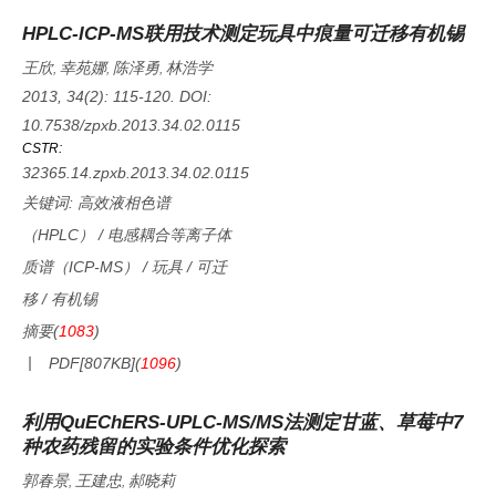
HPLC-ICP-MS联用技术测定玩具中痕量可迁移有机锡
王欣
幸苑娜
陈泽勇
林浩学
,
,
,
2013, 34(2): 115-120.
DOI:
10.7538/zpxb.2013.34.02.0115
CSTR:
32365.14.zpxb.2013.34.02.0115
关键词:
高效液相色谱
（HPLC）
/
电感耦合等离子体
质谱（ICP-MS）
/
玩具
/
可迁
移
/
有机锡
摘要
(
1083
)
PDF[
807KB
]
(
1096
)
利用QuEChERS-UPLC-MS/MS法测定甘蓝、草莓中7
种农药残留的实验条件优化探索
郭春景
王建忠
郝晓莉
,
,