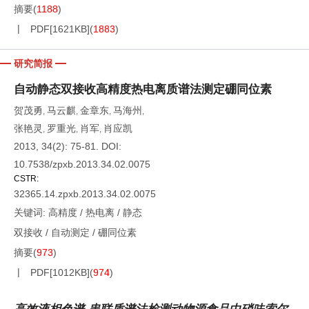
摘要
(
1188
)
PDF[
1621KB
]
(
1883
)
研究简报
自动静态双接收高精度热电离质谱法测定硼同位素
贺茂勇
马云麒
金章东
马海州
,
,
,
,
张艳灵
罗重光
肖军
肖应凯
,
,
,
2013, 34(2): 75-81.
DOI:
10.7538/zpxb.2013.34.02.0075
CSTR:
32365.14.zpxb.2013.34.02.0075
关键词:
高精度
/
热电离
/
静态
双接收
/
自动测定
/
硼同位素
摘要
(
973
)
PDF[
1012KB
]
(
974
)