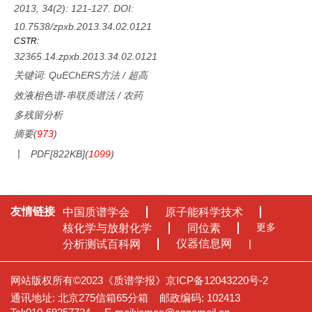
2013, 34(2): 121-127.
DOI:
10.7538/zpxb.2013.34.02.0121
CSTR:
32365.14.zpxb.2013.34.02.0121
关键词:
QuEChERS方法
/
超高
效液相色谱-串联质谱法
/
农药
多残留分析
摘要
(
973
)
PDF[
822KB
]
(
1099
)
友情链接
中国质谱学会
原子能科学技术
更多
核化学与放射化学
同位素
仪器信息网
分析测试百科网
网站版权所有©2023《质谱学报》
京ICP备12043220号-2
通讯地址: 北京275信箱65分箱
邮政编码: 102413