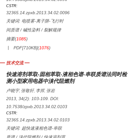
CSTR:
32365.14.zpxb.2013.34.02.0096
关键词:
电喷雾-离子阱-飞行时
间质谱
/
碱性染料
/
裂解规律
摘要
(
1085
)
PDF[
710KB
]
(
1076
)
技术交流
快速溶剂萃取-固相萃取-液相色谱-串联质谱法同时检
测小型家用电器中溴代阻燃剂
卢晓宇
张敬轩
李挥
张岩
,
,
,
2013, 34(2): 103-109.
DOI:
10.7538/zpxb.2013.34.02.0103
CSTR:
32365.14.zpxb.2013.34.02.0103
关键词:
超快速液相色谱-串联
质谱
/
溴代阻燃剂
/
快速溶剂萃