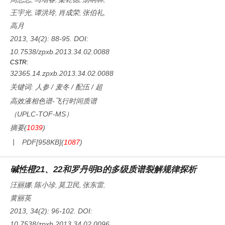
,
,
,
,
王宇光
谭洪玲
肖成荣
张伯礼
,
,
,
,
高月
2013, 34(2): 88-95.
DOI:
10.7538/zpxb.2013.34.02.0088
CSTR:
32365.14.zpxb.2013.34.02.0088
关键词:
人参
/
麦冬
/
配伍
/
超
高效液相色谱-飞行时间质谱
（UPLC-TOF-MS）
摘要
(
1039
)
PDF[
958KB
]
(
1087
)
碱性橙21、22和罗丹明B的多级质谱裂解规律探析
汪丽娜
陈小珍
莫卫民
张东雷
,
,
,
,
黄丽英
2013, 34(2): 96-102.
DOI:
10.7538/zpxb.2013.34.02.0096