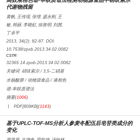
高效液相色谱-串联质谱法检测动物源食品中硝呋索尔
代谢物残留
黄帆
王传现
张缙
盛永刚
王
,
,
,
,
敏
韩丽
李晓虹
徐敦明
刘茜
,
,
,
,
,
丁卓平
2013, 34(2): 82-87.
DOI:
10.7538/zpxb.2013.34.02.0082
CSTR:
32365.14.zpxb.2013.34.02.0082
关键词:
硝呋索尔
/
3,5-二硝基
水杨酸肼
/
动物源食品
/
液相色
谱-串联质谱法
摘要
(
1006
)
PDF[
809KB
]
(
1143
)
基于UPLC-TOF-MS分析人参麦冬配伍后皂苷类成分的
变化
周思思
马增春
梁乾德
汤响林