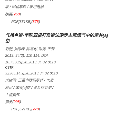
取
/
固相萃取
/
家用电器
摘要
(
968
)
PDF[
851KB
]
(
878
)
气相色谱-串联四极杆质谱法测定主流烟气中的苯并[a]
芘
尉朝
孙海峰
陈嘉彬
谢涛
王芳
,
,
,
,
2013, 34(2): 110-114.
DOI:
10.7538/zpxb.2013.34.02.0110
CSTR:
32365.14.zpxb.2013.34.02.0110
关键词:
三重串联四极杆
/
气质
联用
/
苯并[a]芘
/
多反应监测
/
主流烟气
摘要
(
998
)
PDF[
621KB
]
(
970
)