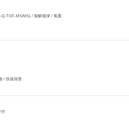
-TOF-MS/MS)
/
裂解规律
/
氢重
物
/
快速筛查
乔宇