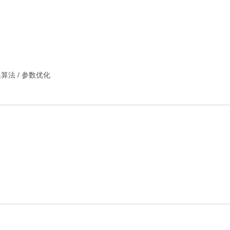
换算法
/
参数优化