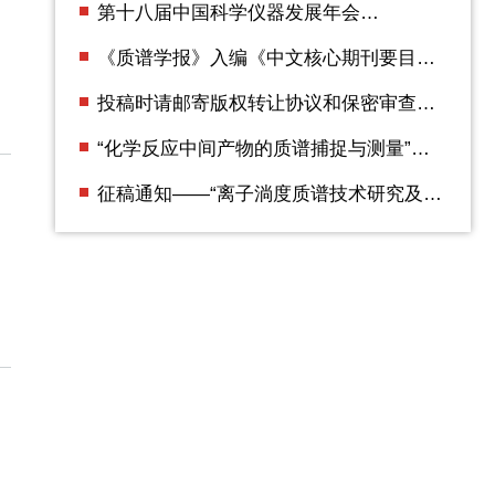
第十八届中国科学仪器发展年会
（ACCSI2025） 第二轮通知
《质谱学报》入编《中文核心期刊要目总
览》2023年版（即第10版）
投稿时请邮寄版权转让协议和保密审查证
明
“化学反应中间产物的质谱捕捉与测量”专
辑征稿通知
征稿通知——“离子淌度质谱技术研究及应
用”专辑