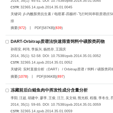
2014, 35(1): 45-51.
DOI:
10.7538/zpxb.2014.35.01.0045
32365.14.zpxb.2014.35.01.0045
CSTR:
关键词:
β
-内酰胺类抗生素
/
电喷雾-四极杆-飞行时间串联质谱(ESI-Q
排
摘要
(
972
)
PDF[
587KB
]
(
839
)
DART-Orbitrap质谱法快速筛查饲料中磺胺类药物
孙雨安
柯玮
李振兴
杨然存
王国庆
,
,
,
,
2014, 35(1): 52-58.
DOI:
10.7538/zpxb.2014.35.01.0052
32365.14.zpxb.2014.35.01.0052
CSTR:
关键词:
实时直接分析（DART）
/
Orbitrap质谱
/
饲料
/
磺胺类药
摘要
(
1078
)
PDF[
696KB
]
(
897
)
冻藏前后白鲢鱼肉中挥发性成分含量分析
李阳
汪超
胡建中
廖李
王俊
汪兰
吴文锦
熊光权
程薇
李冬生
,
,
,
,
,
,
,
,
,
,
2014, 35(1): 59-65.
DOI:
10.7538/zpxb.2014.35.01.0059
32365.14.zpxb.2014.35.01.0059
CSTR: