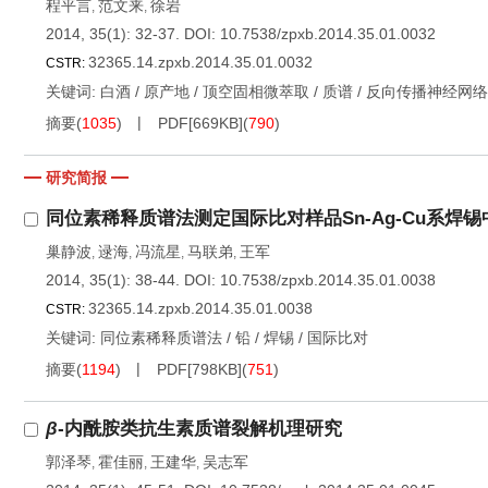
程平言
范文来
徐岩
,
,
2014, 35(1): 32-37.
DOI:
10.7538/zpxb.2014.35.01.0032
32365.14.zpxb.2014.35.01.0032
CSTR:
关键词:
白酒
/
原产地
/
顶空固相微萃取
/
质谱
/
反向传播神经网络
摘要
(
1035
)
PDF[
669KB
]
(
790
)
研究简报
同位素稀释质谱法测定国际比对样品Sn-Ag-Cu系焊锡
巢静波
逯海
冯流星
马联弟
王军
,
,
,
,
2014, 35(1): 38-44.
DOI:
10.7538/zpxb.2014.35.01.0038
32365.14.zpxb.2014.35.01.0038
CSTR:
关键词:
同位素稀释质谱法
/
铅
/
焊锡
/
国际比对
摘要
(
1194
)
PDF[
798KB
]
(
751
)
β
-内酰胺类抗生素质谱裂解机理研究
郭泽琴
霍佳丽
王建华
吴志军
,
,
,