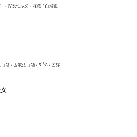
S）
/
挥发性成分
/
冻藏
/
白鲢鱼
13
法白酒
/
固液法白酒
/
δ
C
/
乙醇
意义