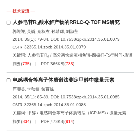
技术交流
人参皂苷R
酸水解产物的RRLC-Q-TOF MS研究
d
郭迎迎
吴巍
秦秋杰
孙靖辉
刘淑莹
,
,
,
,
2014, 35(1): 79-84.
DOI:
10.7538/zpxb.2014.35.01.0079
32365.14.zpxb.2014.35.01.0079
CSTR:
关键词:
人参皂苷R
/
高分离快速液相色谱-四极杆-飞行时间-质谱（RR
d
摘要
(
735
)
PDF[
566KB
]
(
735
)
电感耦合等离子体质谱法测定甲醇中微量元素
严顺英
李秋妍
荣百炼
,
,
2014, 35(1): 85-89.
DOI:
10.7538/zpxb.2014.35.01.0085
32365.14.zpxb.2014.35.01.0085
CSTR:
关键词:
甲醇
/
电感耦合等离子体质谱法（ICP-MS)
/
微量元素
摘要
(
834
)
PDF[
473KB
]
(
914
)