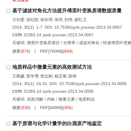
基于滤波对角化方法提升傅里叶变换质谱数据质量
方剑委
张纪阳
徐长明
张伟
刘伟
谢红卫
,
,
,
,
,
2014, 35(1): 1-7.
DOI:
10.7538/zpxb.youxian.2013.34.0007
32365.14.zpxb.youxian.2013.34.0007
CSTR:
关键词:
傅里叶变换质谱仪
/
分辨率
/
滤波对角化
/
快速傅里叶变
摘要
(
876
)
PDF[
760KB
]
(
849
)
地质样品中微量元素的高效测试方法
王晓媛
殷学博
曾志刚
杨宝菊
陈帅
,
,
,
,
2014, 35(1): 24-31.
DOI:
10.7538/zpxb.youxian.2013.34.0006
32365.14.zpxb.youxian.2013.34.0006
CSTR:
关键词:
高效消解
/
内标
/
微量元素
/
地质样品
摘要
(
930
)
PDF[
840KB
]
(
905
)
基于质谱与化学计量学的白酒原产地鉴定