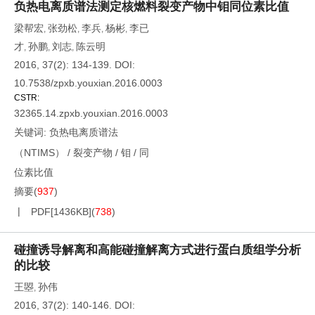
负热电离质谱法测定核燃料裂变产物中钼同位素比值
梁帮宏
张劲松
李兵
杨彬
李已
,
,
,
,
才
孙鹏
刘志
陈云明
,
,
,
2016, 37(2): 134-139.
DOI:
10.7538/zpxb.youxian.2016.0003
CSTR:
32365.14.zpxb.youxian.2016.0003
关键词:
负热电离质谱法
（NTIMS）
/
裂变产物
/
钼
/
同
位素比值
摘要
(
937
)
PDF[
1436KB
]
(
738
)
碰撞诱导解离和高能碰撞解离方式进行蛋白质组学分析
的比较
王曌
孙伟
,
2016, 37(2): 140-146.
DOI: