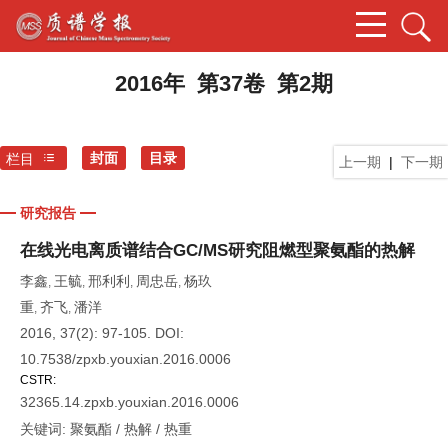
2016年 第37卷 第2期
封面
目录
栏目
上一期
|
下一期
研究报告
在线光电离质谱结合GC/MS研究阻燃型聚氨酯的热解
李鑫
王毓
邢利利
周忠岳
杨玖
,
,
,
,
重
齐飞
潘洋
,
,
2016, 37(2): 97-105.
DOI:
10.7538/zpxb.youxian.2016.0006
CSTR:
32365.14.zpxb.youxian.2016.0006
关键词:
聚氨酯
/
热解
/
热重