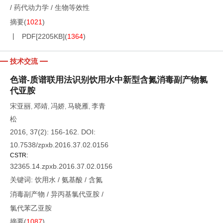
/
药代动力学
/
生物等效性
摘要
(
1021
)
PDF[
2205KB
]
(
1364
)
技术交流
色谱-质谱联用法识别饮用水中新型含氮消毒副产物氯
代亚胺
宋亚丽
邓靖
冯娇
马晓雁
李青
,
,
,
,
松
2016, 37(2): 156-162.
DOI:
10.7538/zpxb.2016.37.02.0156
CSTR:
32365.14.zpxb.2016.37.02.0156
关键词:
饮用水
/
氨基酸
/
含氮
消毒副产物
/
异丙基氯代亚胺
/
氯代苯乙亚胺
摘要
(
1087
)