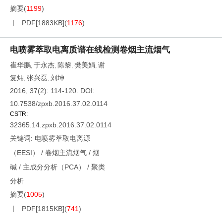
摘要
(
1199
)
PDF[
1883KB
]
(
1176
)
电喷雾萃取电离质谱在线检测卷烟主流烟气
崔华鹏
于永杰
陈黎
樊美娟
谢
,
,
,
,
复炜
张兴磊
刘坤
,
,
2016, 37(2): 114-120.
DOI:
10.7538/zpxb.2016.37.02.0114
CSTR:
32365.14.zpxb.2016.37.02.0114
关键词:
电喷雾萃取电离源
（EESI）
/
卷烟主流烟气
/
烟
碱
/
主成分分析（PCA）
/
聚类
分析
摘要
(
1005
)
PDF[
1815KB
]
(
741
)