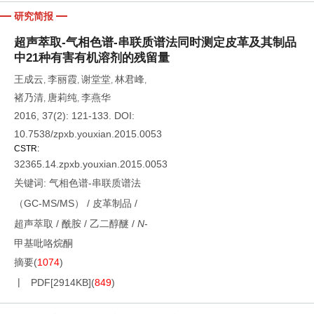
研究简报
超声萃取-气相色谱-串联质谱法同时测定皮革及其制品
中21种有害有机溶剂的残留量
王成云
李丽霞
谢堂堂
林君峰
,
,
,
,
褚乃清
唐莉纯
李燕华
,
,
2016, 37(2): 121-133.
DOI:
10.7538/zpxb.youxian.2015.0053
CSTR:
32365.14.zpxb.youxian.2015.0053
关键词:
气相色谱-串联质谱法
（GC-MS/MS）
/
皮革制品
/
超声萃取
/
酰胺
/
乙二醇醚
/
N
-
甲基吡咯烷酮
摘要
(
1074
)
PDF[
2914KB
]
(
849
)