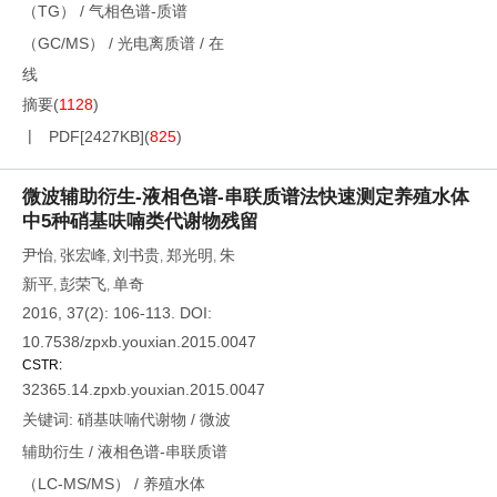
（TG）
/
气相色谱-质谱
（GC/MS）
/
光电离质谱
/
在
线
摘要
(
1128
)
PDF[
2427KB
]
(
825
)
微波辅助衍生-液相色谱-串联质谱法快速测定养殖水体
中5种硝基呋喃类代谢物残留
尹怡
张宏峰
刘书贵
郑光明
朱
,
,
,
,
新平
彭荣飞
单奇
,
,
2016, 37(2): 106-113.
DOI:
10.7538/zpxb.youxian.2015.0047
CSTR:
32365.14.zpxb.youxian.2015.0047
关键词:
硝基呋喃代谢物
/
微波
辅助衍生
/
液相色谱-串联质谱
（LC-MS/MS）
/
养殖水体