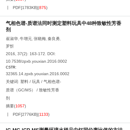
PDF[
1783KB
]
(
875
)
气相色谱-质谱法同时测定塑料玩具中48种致敏性芳香
剂
崔淑华
牛增元
张晓梅
秦良勇
,
,
,
,
罗忻
2016, 37(2): 163-172.
DOI:
10.7538/zpxb.youxian.2016.0002
CSTR:
32365.14.zpxb.youxian.2016.0002
关键词:
塑料
/
玩具
/
气相色谱-
质谱（GC/MS）
/
致敏性芳香
剂
摘要
(
1057
)
PDF[
2776KB
]
(
1133
)