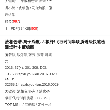
关键词:
二维液相色谱-质谱
/
犬
肾小管上皮细胞
/
马兜铃酸
/
脂
质组学
摘要
(
987
)
PDF[
854KB
]
(
909
)
液相色谱-离子淌度-四极杆/飞行时间串联质谱法快速检
测烟叶中蔗糖酯
范若静
陈秀萍
张芳
张菁
郭寅
,
,
,
,
龙
2016, 37(4): 301-309.
DOI:
10.7538/zpxb.youxian.2016.0029
CSTR:
32365.14.zpxb.youxian.2016.0029
关键词:
液相色谱-离子淌度-四
极杆/飞行时间质谱（LC-IM-Q
TOF MS）
/
蔗糖酯
/
定性分析