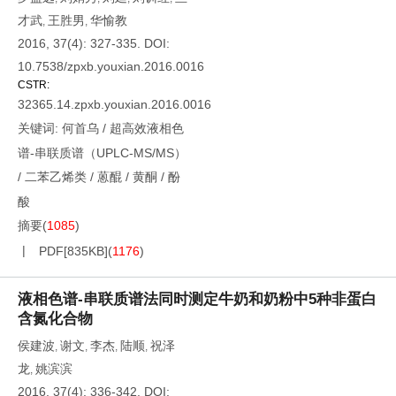
才武
王胜男
华愉教
,
,
2016, 37(4): 327-335.
DOI:
10.7538/zpxb.youxian.2016.0016
CSTR:
32365.14.zpxb.youxian.2016.0016
关键词:
何首乌
/
超高效液相色
谱-串联质谱（UPLC-MS/MS）
/
二苯乙烯类
/
蒽醌
/
黄酮
/
酚
酸
摘要
(
1085
)
PDF[
835KB
]
(
1176
)
液相色谱-串联质谱法同时测定牛奶和奶粉中5种非蛋白
含氮化合物
侯建波
谢文
李杰
陆顺
祝泽
,
,
,
,
龙
姚滨滨
,
2016, 37(4): 336-342.
DOI: