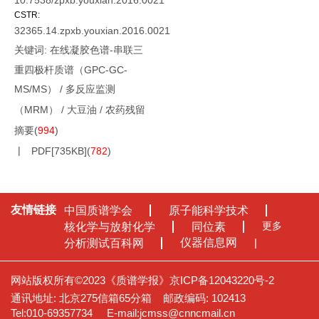
10.7538/zpxb.youxian.2016.0021
CSTR:
32365.14.zpxb.youxian.2016.0021
关键词:
在线凝胶色谱-串联三
重四极杆质谱（GPC-GC-
MS/MS）
/
多反应监测
（MRM）
/
大豆油
/
农药残留
摘要
(
994
)
PDF[
735KB
]
(
782
)
友情链接
中国质谱学会
原子能科学技术
更多
核化学与放射化学
同位素
仪器信息网
分析测试百科网
网站版权所有©2023《质谱学报》
京ICP备12043220号-2
通讯地址: 北京275信箱65分箱
邮政编码: 102413
Tel:010-69357734
E-mail:
jcmss@cnncmail.cn