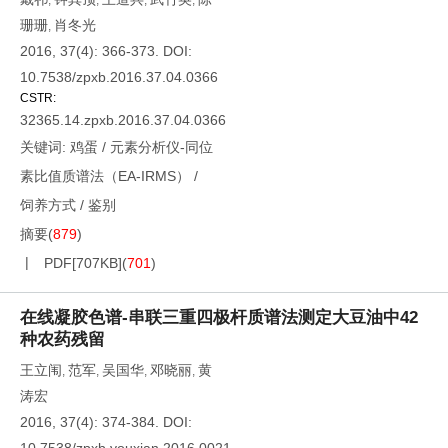
,
,
,
,
珊珊
肖冬光
,
2016, 37(4): 366-373.
DOI:
10.7538/zpxb.2016.37.04.0366
CSTR:
32365.14.zpxb.2016.37.04.0366
关键词:
鸡蛋
/
元素分析仪-同位
素比值质谱法（EA-IRMS）
/
饲养方式
/
鉴别
摘要
(
879
)
PDF[
707KB
]
(
701
)
在线凝胶色谱-串联三重四极杆质谱法测定大豆油中42
种农药残留
王立闱
范军
吴国华
邓晓丽
黄
,
,
,
,
涛宏
2016, 37(4): 374-384.
DOI: