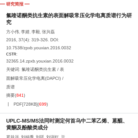
研究简报
氟喹诺酮类抗生素的表面解吸常压化学电离质谱行为研
究
方小伟
李婧
李毅
张兴磊
,
,
,
2016, 37(4): 319-326.
DOI:
10.7538/zpxb.youxian.2016.0032
CSTR:
32365.14.zpxb.youxian.2016.0032
关键词:
氟喹诺酮类抗生素
/
表
面解吸常压化学电离(DAPCI)
/
质谱
摘要
(
841
)
PDF[
728KB
]
(
699
)
UPLC-MS/MS法同时测定何首乌中二苯乙烯、蒽醌、
黄酮及酚酸类成分
罗益远
刘娟秀
刘廷
刘训红
兰
,
,
,
,