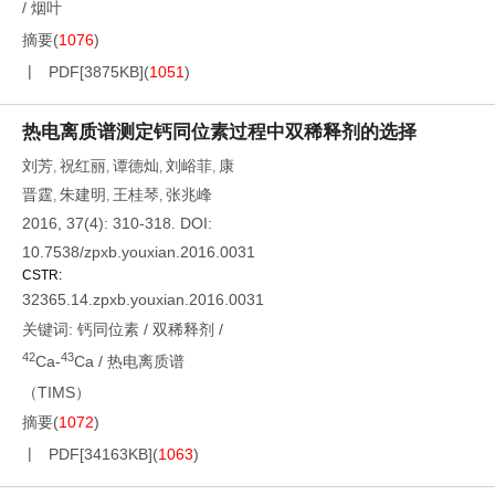
/
烟叶
摘要
(
1076
)
PDF[
3875KB
]
(
1051
)
热电离质谱测定钙同位素过程中双稀释剂的选择
刘芳
祝红丽
谭德灿
刘峪菲
康
,
,
,
,
晋霆
朱建明
王桂琴
张兆峰
,
,
,
2016, 37(4): 310-318.
DOI:
10.7538/zpxb.youxian.2016.0031
CSTR:
32365.14.zpxb.youxian.2016.0031
关键词:
钙同位素
/
双稀释剂
/
42
43
Ca-
Ca
/
热电离质谱
（TIMS）
摘要
(
1072
)
PDF[
34163KB
]
(
1063
)