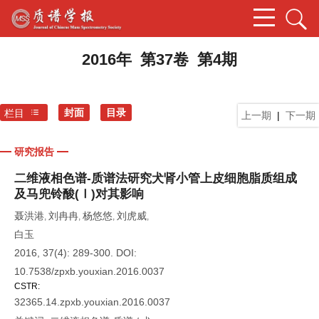
2016年 第37卷 第4期
封面
目录
栏目
上一期
|
下一期
研究报告
二维液相色谱-质谱法研究犬肾小管上皮细胞脂质组成
及马兜铃酸(Ⅰ)对其影响
聂洪港
刘冉冉
杨悠悠
刘虎威
,
,
,
,
白玉
2016, 37(4): 289-300.
DOI:
10.7538/zpxb.youxian.2016.0037
CSTR:
32365.14.zpxb.youxian.2016.0037