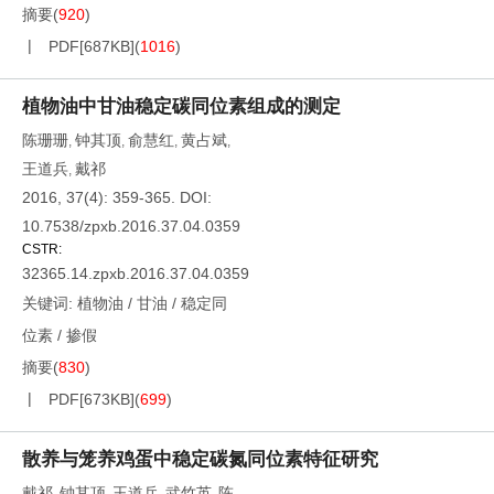
摘要
(
920
)
PDF[
687KB
]
(
1016
)
植物油中甘油稳定碳同位素组成的测定
陈珊珊
钟其顶
俞慧红
黄占斌
,
,
,
,
王道兵
戴祁
,
2016, 37(4): 359-365.
DOI:
10.7538/zpxb.2016.37.04.0359
CSTR:
32365.14.zpxb.2016.37.04.0359
关键词:
植物油
/
甘油
/
稳定同
位素
/
掺假
摘要
(
830
)
PDF[
673KB
]
(
699
)
散养与笼养鸡蛋中稳定碳氮同位素特征研究
戴祁
钟其顶
王道兵
武竹英
陈