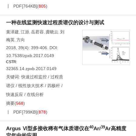
PDF[
764KB
]
(
805
)
一种在线监测快速过程质谱仪的设计与测试
黄泽建
江游
岳君容
龚晓云
刘
,
,
,
,
梅英
方向
,
2018, 39(4): 399-406.
DOI:
10.7538/zpxb.2017.0149
CSTR:
32365.14.zpxb.2017.0149
关键词:
快速过程监控
/
过程质
谱仪
/
线性放大技术
/
四极杆
/
快速反应
/
在线分析
摘要
(
568
)
PDF[
799KB
]
(
878
)
40
39
Argus Ⅵ型多接收稀有气体质谱仪在
Ar/
Ar高精度
定年中的应用