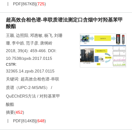
PDF[
867KB
]
(
725
)
超高效合相色谱-串联质谱法测定口含烟中对羟基苯甲
酸酯
王颖
边照阳
邓惠敏
杨飞
刘珊
,
,
,
,
珊
李中皓
范子彦
唐纲岭
,
,
,
2018, 39(4): 459-466.
DOI:
10.7538/zpxb.2017.0115
CSTR:
32365.14.zpxb.2017.0115
关键词:
超高效合相色谱-串联
质谱（UPC-2-MS/MS）
/
QuEChERS方法
/
对羟基苯甲
酸酯
摘要
(
452
)
PDF[
814KB
]
(
648
)