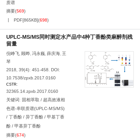
质谱
摘要
(
569
)
PDF[
865KB
]
(
698
)
UPLC-MS/MS同时测定水产品中4种丁香酚类麻醉剂残
留量
倪峥飞
顾晔
冯永巍
薛庆海
王
,
,
,
,
琴
2018, 39(4): 451-458.
DOI:
10.7538/zpxb.2017.0160
CSTR:
32365.14.zpxb.2017.0160
关键词:
固相萃取
/
超高效液相
色谱-串联质谱(UPLC-MS/MS)
/
丁香酚
/
异丁香酚
/
甲基丁香
酚
/
甲基异丁香酚
摘要
(
674
)