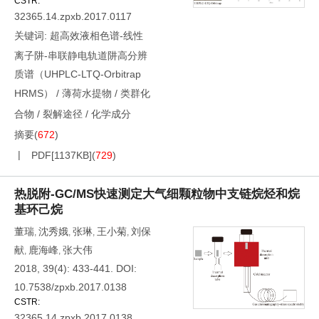
CSTR:
32365.14.zpxb.2017.0117
关键词:
超高效液相色谱-线性
离子阱-串联静电轨道阱高分辨
质谱（UHPLC-LTQ-Orbitrap
HRMS）
/
薄荷水提物
/
类群化
合物
/
裂解途径
/
化学成分
摘要
(
672
)
PDF[
1137KB
]
(
729
)
热脱附-GC/MS快速测定大气细颗粒物中支链烷烃和烷
基环己烷
董瑞
沈秀娥
张琳
王小菊
刘保
,
,
,
,
献
鹿海峰
张大伟
,
,
2018, 39(4): 433-441.
DOI:
10.7538/zpxb.2017.0138
CSTR:
32365.14.zpxb.2017.0138