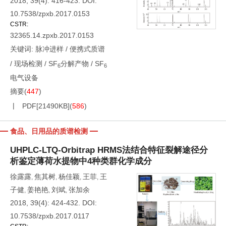
2018, 39(4): 416-423.
DOI:
10.7538/zpxb.2017.0153
CSTR:
32365.14.zpxb.2017.0153
关键词:
脉冲进样
/
便携式质谱
/
现场检测
/
SF
分解产物
/
SF
6
6
电气设备
摘要
(
447
)
PDF[
21490KB
]
(
586
)
食品、日用品的质谱检测
UHPLC-LTQ-Orbitrap HRMS法结合特征裂解途径分
析鉴定薄荷水提物中4种类群化学成分
徐露露
焦其树
杨佳颖
王菲
王
,
,
,
,
子健
姜艳艳
刘斌
张加余
,
,
,
2018, 39(4): 424-432.
DOI:
10.7538/zpxb.2017.0117