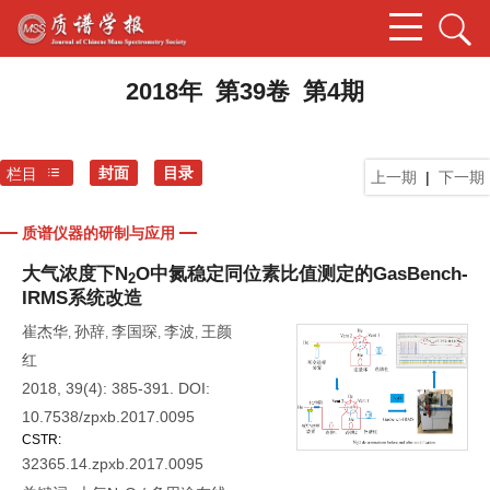
2018年 第39卷 第4期
封面
目录
栏目
上一期
|
下一期
质谱仪器的研制与应用
大气浓度下N
O中氮稳定同位素比值测定的GasBench-
2
IRMS系统改造
崔杰华
孙辞
李国琛
李波
王颜
,
,
,
,
红
2018, 39(4): 385-391.
DOI:
10.7538/zpxb.2017.0095
CSTR:
32365.14.zpxb.2017.0095