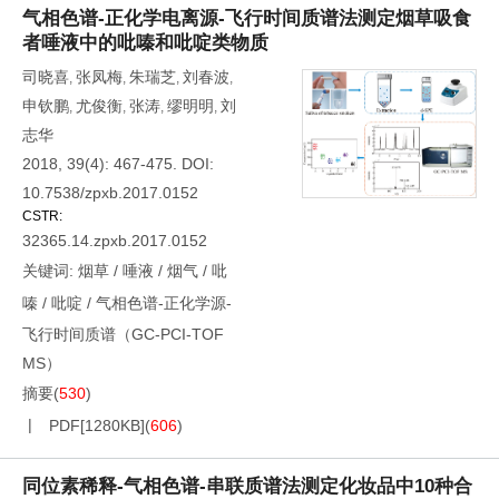
气相色谱-正化学电离源-飞行时间质谱法测定烟草吸食
者唾液中的吡嗪和吡啶类物质
司晓喜
张凤梅
朱瑞芝
刘春波
,
,
,
,
申钦鹏
尤俊衡
张涛
缪明明
刘
,
,
,
,
志华
2018, 39(4): 467-475.
DOI:
10.7538/zpxb.2017.0152
CSTR:
32365.14.zpxb.2017.0152
关键词:
烟草
/
唾液
/
烟气
/
吡
嗪
/
吡啶
/
气相色谱-正化学源-
飞行时间质谱（GC-PCI-TOF
MS）
摘要
(
530
)
PDF[
1280KB
]
(
606
)
同位素稀释-气相色谱-串联质谱法测定化妆品中10种合