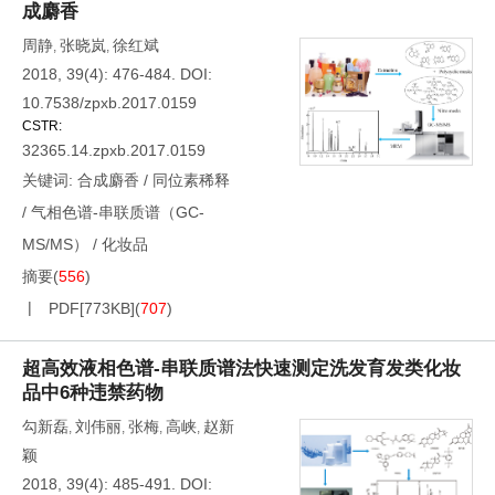
成麝香
周静
张晓岚
徐红斌
,
,
2018, 39(4): 476-484.
DOI:
10.7538/zpxb.2017.0159
CSTR:
32365.14.zpxb.2017.0159
关键词:
合成麝香
/
同位素稀释
/
气相色谱-串联质谱（GC-
MS/MS）
/
化妆品
摘要
(
556
)
PDF[
773KB
]
(
707
)
超高效液相色谱-串联质谱法快速测定洗发育发类化妆
品中6种违禁药物
勾新磊
刘伟丽
张梅
高峡
赵新
,
,
,
,
颖
2018, 39(4): 485-491.
DOI: