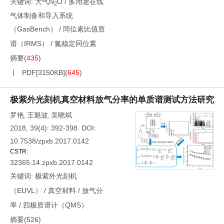
关键词:
大气N
O
/
多用途在线
2
气体制备和导入系统
（GasBench）
/
同位素比值质
谱（IRMS）
/
氮稳定同位素
摘要
(
435
)
PDF[
3150KB
]
(
645
)
极紫外光刻机真空材料放气分率的单质谱测试方法研究
罗艳
王魁波
吴晓斌
,
,
2018, 39(4): 392-398.
DOI:
10.7538/zpxb.2017.0142
CSTR:
32365.14.zpxb.2017.0142
关键词:
极紫外光刻机
（EUVL）
/
真空材料
/
放气分
率
/
四极质谱计（QMS）
摘要
(
526
)