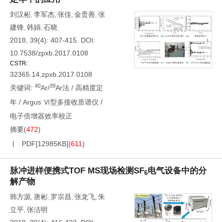
刘汉彬
李军杰
张佳
金贵善
张
,
,
,
,
建锋
韩娟
石晓
,
,
2018, 39(4): 407-415.
DOI:
10.7538/zpxb.2017.0108
CSTR:
32365.14.zpxb.2017.0108
40
39
关键词:
Ar/
Ar法
/
高精度定
年
/
Argus Ⅵ型多接收质谱仪
/
电子倍增器效率校正
摘要
(
472
)
PDF[
12985KB
]
(
611
)
脉冲进样便携式TOF MS现场检测SF
电气设备中的分
6
解产物
韩方源
唐彬
罗宗昌
张龙飞
朱
,
,
,
,
立平
张洁明
,