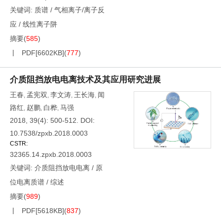
关键词:
质谱
/
气相离子/离子反
应
/
线性离子阱
摘要
(
585
)
PDF[
6602KB
]
(
777
)
介质阻挡放电电离技术及其应用研究进展
王春
孟宪双
李文涛
王长海
闻
,
,
,
,
路红
赵鹏
白桦
马强
,
,
,
2018, 39(4): 500-512.
DOI:
10.7538/zpxb.2018.0003
CSTR:
32365.14.zpxb.2018.0003
关键词:
介质阻挡放电电离
/
原
位电离质谱
/
综述
摘要
(
989
)
PDF[
5618KB
]
(
837
)