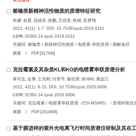
哌嗪类新精神活性物质的质谱特征研究
朱娜
俞晨
花镇东
徐鹏
王优美
狄斌
苏梦翔
,
,
,
,
,
,
2021, 42(1): 1-7.
DOI:
10.7538/zpxb.2019.0161
32365.14.zpxb.2019.0161
CSTR:
关键词:
哌嗪类
/
新精神活性物质
/
电喷雾-串联质谱
/
裂解途径
摘要
PDF[
917KB
]
克拉霉素及其杂质KL和KO的电喷雾串联质谱分析
蒋可志
金勇
王兆刚
付君平
秦欣荣
侯仲轲
潘远江
,
,
,
,
,
,
2021, 42(1): 8-15.
DOI:
10.7538/zpxb.2020.0006
32365.14.zpxb.2020.0006
CSTR:
关键词:
克拉霉素
/
电喷雾串联质谱（ESI-MS/MS）
/
质谱碎裂反
摘要
PDF[
1818KB
]
基于膜进样的紫外光电离飞行时间质谱仪研制及其在