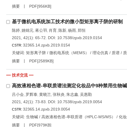
摘要
PDF[
956KB
]
基于微机电系统加工技术的微小型矩形离子阱的研制
陈婷
姚锦元
蒋公羽
肖育
陈新
杨雨
郑恒
,
,
,
,
,
,
2021, 42(1): 65-72.
DOI:
10.7538/zpxb.2019.0154
32365.14.zpxb.2019.0154
CSTR:
关键词:
矩形离子阱
/
微机电系统（MEMS）
/
理论仿真
/
质谱
/
质
摘要
PDF[
2589KB
]
技术交流
高效液相色谱-串联质谱法测定化妆品中9种禁用生物碱
吕小会
罗辉泰
黄晓兰
张秋炎
朱志鑫
吴惠勤
,
,
,
,
,
2021, 42(1): 73-83.
DOI:
10.7538/zpxb.2019.0054
32365.14.zpxb.2019.0054
CSTR:
关键词:
生物碱
/
高效液相色谱-串联质谱（HPLC-MS/MS）
/
化妆
摘要
PDF[
979KB
]