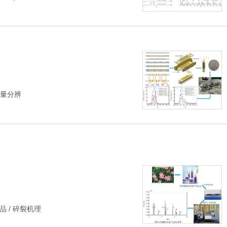
量分辨
品
/
碎裂机理