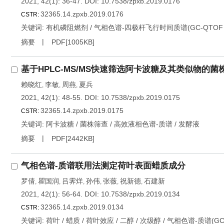
2021, 42(1): 36-47.
DOI:
10.7538/zpxb.2019.0176
32365.14.zpxb.2019.0176
CSTR:
关键词:
有机磷阻燃剂
/
气相色谱-四极杆飞行时间质谱(GC-QTOF 
摘要
PDF[
1005KB
]
基于HPLC-MS/MS快速筛选阿卡波糖及其类似物的菌
赖晓红
李敏
周燕
夏兵
,
,
,
2021, 42(1): 48-55.
DOI:
10.7538/zpxb.2019.0175
32365.14.zpxb.2019.0175
CSTR:
关键词:
阿卡波糖
/
菌株筛查
/
高效液相色谱-质谱
/
发酵液
摘要
PDF[
2442KB
]
气相色谱-质谱联用法测定荷叶表面蜡质成分
罗倩
瞿国润
吕霁烊
孙伟
张薇
祝新德
石建新
,
,
,
,
,
,
2021, 42(1): 56-64.
DOI:
10.7538/zpxb.2019.0134
32365.14.zpxb.2019.0134
CSTR:
关键词:
荷叶
/
蜡质
/
荷叶效应
/
二醇
/
次级醇
/
气相色谱-质谱(GC