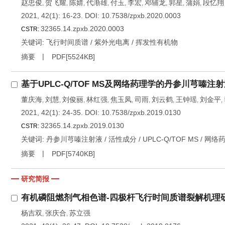
赵忠俊
贺飞耀
陈婧
代渐雄
付玉
李宏
邓辅龙
郭星
蒲娟
段忆翔
,
,
,
,
,
,
,
,
,
2021, 42(1): 16-23.
DOI:
10.7538/zpxb.2020.0003
32365.14.zpxb.2020.0003
CSTR:
关键词:
飞行时间质谱
/
紫外光电离
/
挥发性有机物
摘要
PDF[
5524KB
]
基于UPLC-Q/TOF MS及网络药理学的丹参川芎嗪
董庆海
刘慧
刘俊丽
林红强
焦玉凤
司雨
刘云鹤
王钟瑶
刘金平
,
,
,
,
,
,
,
,
,
2021, 42(1): 24-35.
DOI:
10.7538/zpxb.2019.0130
32365.14.zpxb.2019.0130
CSTR:
关键词:
丹参川芎嗪注射液
/
活性成分
/
UPLC-Q/TOF MS
/
网络
摘要
PDF[
5740KB
]
研究简报
有机磷阻燃剂气相色谱-四极杆飞行时间质谱裂解机理
杨吉双
张庆合
苏立强
,
,