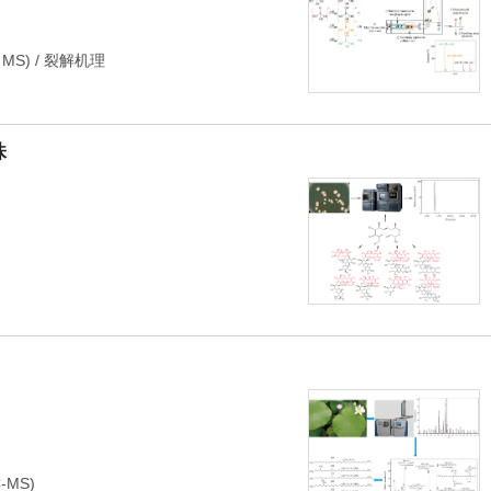
MS)
/
裂解机理
株
-MS)