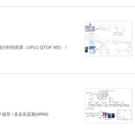
时间质谱（UPLC-QTOF MS）
/
/
核苷
/
多反应监测(MRM)