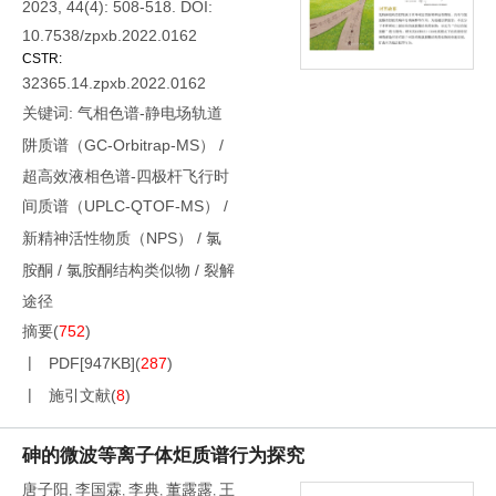
2023, 44(4): 508-518.
DOI:
10.7538/zpxb.2022.0162
CSTR:
32365.14.zpxb.2022.0162
关键词:
气相色谱-静电场轨道
阱质谱（GC-Orbitrap-MS）
/
超高效液相色谱-四极杆飞行时
间质谱（UPLC-QTOF-MS）
/
新精神活性物质（NPS）
/
氯
胺酮
/
氯胺酮结构类似物
/
裂解
途径
摘要
(
752
)
PDF[
947KB
]
(
287
)
施引文献
(
8
)
砷的微波等离子体炬质谱行为探究
唐子阳
李国霖
李典
董露露
王
,
,
,
,