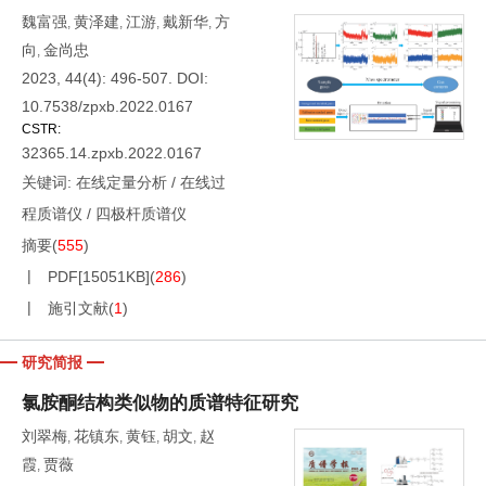
魏富强
黄泽建
江游
戴新华
方
,
,
,
,
向
金尚忠
,
2023, 44(4): 496-507.
DOI:
10.7538/zpxb.2022.0167
CSTR:
32365.14.zpxb.2022.0167
关键词:
在线定量分析
/
在线过
程质谱仪
/
四极杆质谱仪
摘要
(
555
)
PDF[
15051KB
]
(
286
)
施引文献
(
1
)
研究简报
氯胺酮结构类似物的质谱特征研究
刘翠梅
花镇东
黄钰
胡文
赵
,
,
,
,
霞
贾薇
,