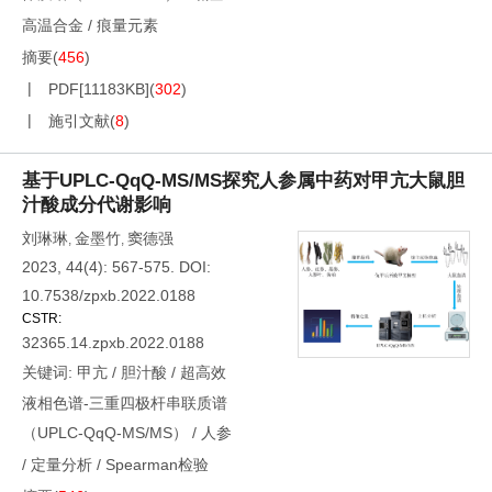
高温合金
/
痕量元素
摘要
(
456
)
PDF[
11183KB
]
(
302
)
施引文献
(
8
)
基于UPLC-QqQ-MS/MS探究人参属中药对甲亢大鼠胆
汁酸成分代谢影响
刘琳琳
金墨竹
窦德强
,
,
2023, 44(4): 567-575.
DOI:
10.7538/zpxb.2022.0188
CSTR:
32365.14.zpxb.2022.0188
关键词:
甲亢
/
胆汁酸
/
超高效
液相色谱-三重四极杆串联质谱
（UPLC-QqQ-MS/MS）
/
人参
/
定量分析
/
Spearman检验