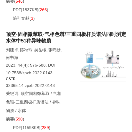
摘要
(
546
)
PDF[
1837KB
]
(
266
)
施引文献
(
3
)
顶空-固相微萃取-气相色谱/三重四极杆质谱法同时测定
水体中51种异味物质
刘建卓
陈秋玲
吴岳峻
张鸣珊
,
,
,
,
何书海
2023, 44(4): 576-588.
DOI:
10.7538/zpxb.2022.0143
CSTR:
32365.14.zpxb.2022.0143
关键词:
顶空固相微萃取
/
气相
色谱-三重四极杆质谱法
/
异味
物质
/
水体
摘要
(
590
)
PDF[
11598KB
]
(
289
)