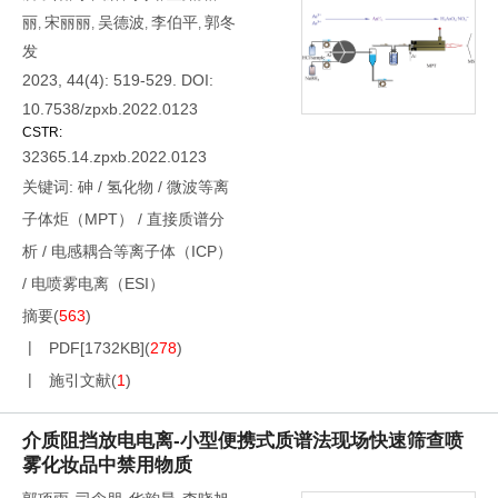
丽
宋丽丽
吴德波
李伯平
郭冬
,
,
,
,
发
2023, 44(4): 519-529.
DOI:
10.7538/zpxb.2022.0123
CSTR:
32365.14.zpxb.2022.0123
关键词:
砷
/
氢化物
/
微波等离
子体炬（MPT）
/
直接质谱分
析
/
电感耦合等离子体（ICP）
/
电喷雾电离（ESI）
摘要
(
563
)
PDF[
1732KB
]
(
278
)
施引文献
(
1
)
介质阻挡放电电离-小型便携式质谱法现场快速筛查喷
雾化妆品中禁用物质