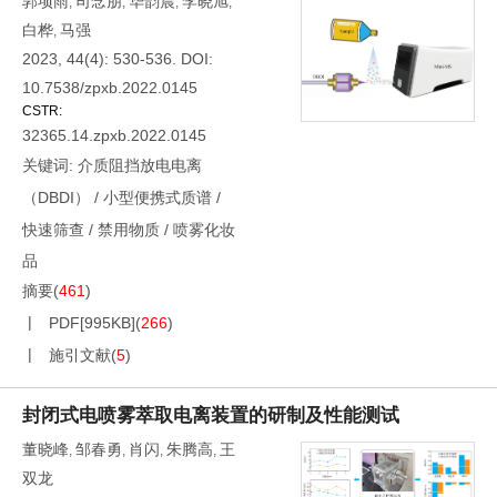
郭项雨
司念朋
华韵晨
李晓旭
,
,
,
,
白桦
马强
,
2023, 44(4): 530-536.
DOI:
10.7538/zpxb.2022.0145
CSTR:
32365.14.zpxb.2022.0145
关键词:
介质阻挡放电电离
（DBDI）
/
小型便携式质谱
/
快速筛查
/
禁用物质
/
喷雾化妆
品
摘要
(
461
)
PDF[
995KB
]
(
266
)
施引文献
(
5
)
封闭式电喷雾萃取电离装置的研制及性能测试
董晓峰
邹春勇
肖闪
朱腾高
王
,
,
,
,
双龙