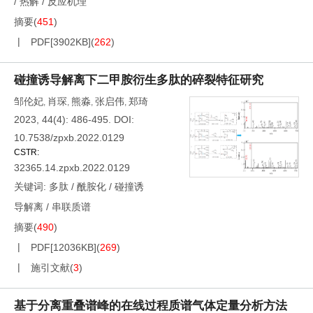
/
热解
/
反应机理
摘要
(
451
)
PDF[
3902KB
]
(
262
)
碰撞诱导解离下二甲胺衍生多肽的碎裂特征研究
邹伦妃
肖琛
熊淼
张启伟
郑琦
,
,
,
,
2023, 44(4): 486-495.
DOI:
10.7538/zpxb.2022.0129
CSTR:
32365.14.zpxb.2022.0129
关键词:
多肽
/
酰胺化
/
碰撞诱
导解离
/
串联质谱
摘要
(
490
)
PDF[
12036KB
]
(
269
)
施引文献
(
3
)
基于分离重叠谱峰的在线过程质谱气体定量分析方法