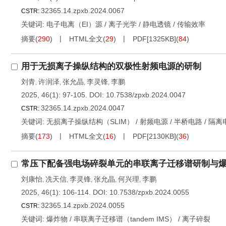
32365.14.zpxb.2024.0067
CSTR:
关键词:
电子电离（EI）源
/
离子光学
/
静电透镜
/
传输效率
摘要
(
290
)
HTML全文
(
29
)
PDF[
1325KB
]
(
84
)
用于无损离子操纵结构的双极性射频电源的研制
刘青
许润泽
张允晶
李灵锋
李鹏
,
,
,
,
2025, 46(1): 97-105.
DOI:
10.7538/zpxb.2024.0047
32365.14.zpxb.2024.0047
CSTR:
关键词:
无损离子操纵结构（SLIM）
/
射频电源
/
半桥电路
/
隔离
摘要
(
173
)
HTML全文
(
16
)
PDF[
2130KB
]
(
36
)
常压下配备强电场碎裂单元的串联离子迁移谱研制与
刘康怡
冼天信
李灵锋
张允晶
何兴理
李鹏
,
,
,
,
,
2025, 46(1): 106-114.
DOI:
10.7538/zpxb.2024.0055
32365.14.zpxb.2024.0055
CSTR:
关键词:
爆炸物
/
串联离子迁移谱（tandem IMS）
/
离子碎裂