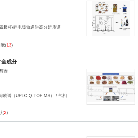
四极杆/静电场轨道阱高分辨质谱
文献
(
13
)
利方全成分
辉泰
谱（UPLC-Q-TOF MS）
/
气相
献
(
3
)