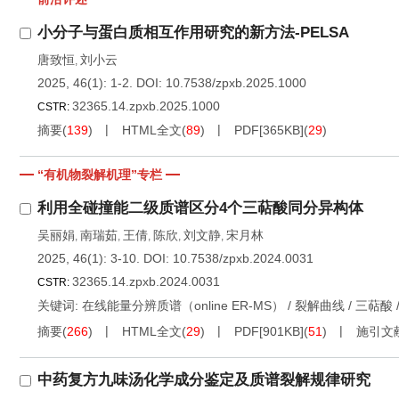
小分子与蛋白质相互作用研究的新方法-PELSA
唐致恒
刘小云
,
2025, 46(1): 1-2.
DOI:
10.7538/zpxb.2025.1000
32365.14.zpxb.2025.1000
CSTR:
摘要
(
139
)
HTML全文
(
89
)
PDF[
365KB
]
(
29
)
“有机物裂解机理”专栏
利用全碰撞能二级质谱区分4个三萜酸同分异构体
吴丽娟
南瑞茹
王倩
陈欣
刘文静
宋月林
,
,
,
,
,
2025, 46(1): 3-10.
DOI:
10.7538/zpxb.2024.0031
32365.14.zpxb.2024.0031
CSTR:
关键词:
在线能量分辨质谱（online ER-MS）
/
裂解曲线
/
三萜酸
摘要
(
266
)
HTML全文
(
29
)
PDF[
901KB
]
(
51
)
施引文
中药复方九味汤化学成分鉴定及质谱裂解规律研究