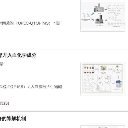
质谱（UPLC-QTOF MS）
/
毒
肾方入血化学成分
娟
Q-TOF MS）
/
入血成分
/
生物碱
献
(
5
)
成分的降解机制