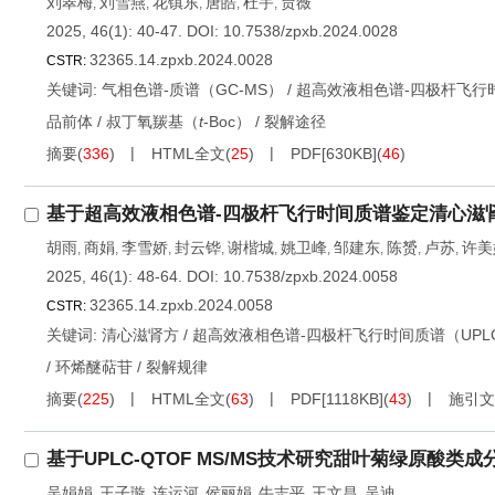
刘翠梅
刘雪燕
花镇东
唐皓
杜宇
贾薇
,
,
,
,
,
2025, 46(1): 40-47.
DOI:
10.7538/zpxb.2024.0028
32365.14.zpxb.2024.0028
CSTR:
关键词:
气相色谱-质谱（GC-MS）
/
超高效液相色谱-四极杆飞行时间
品前体
/
叔丁氧羰基（
t
-Boc）
/
裂解途径
摘要
(
336
)
HTML全文
(
25
)
PDF[
630KB
]
(
46
)
基于超高效液相色谱-四极杆飞行时间质谱鉴定清心滋
胡雨
商娟
李雪娇
封云铧
谢楷城
姚卫峰
邹建东
陈赟
卢苏
许美
,
,
,
,
,
,
,
,
,
2025, 46(1): 48-64.
DOI:
10.7538/zpxb.2024.0058
32365.14.zpxb.2024.0058
CSTR:
关键词:
清心滋肾方
/
超高效液相色谱-四极杆飞行时间质谱（UPLC-
/
环烯醚萜苷
/
裂解规律
摘要
(
225
)
HTML全文
(
63
)
PDF[
1118KB
]
(
43
)
施引文
基于UPLC-QTOF MS/MS技术研究甜叶菊绿原酸类
吴娟娟
王子璇
连运河
侯丽娟
牛志平
王文昌
吴迪
,
,
,
,
,
,