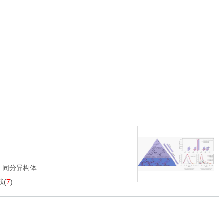
/
同分异构体
献
(
7
)