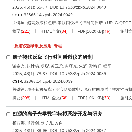
2025, 46(1): 65-77.
DOI:
10.7538/zpxb.2024.0049
32365.14.zpxb.2024.0049
CSTR:
关键词:
超高效液相色谱-串联四极杆飞行时间质谱（UPLC-QTOF 
摘要
(
221
)
HTML全文
(
34
)
PDF[
1020KB
]
(
46
)
施引
“质谱仪器研制及应用”专栏
质子转移反应飞行时间质谱仪的研制
谢春光
张计杨
杨彤
黄玉梁
谢曙光
朱辉
孙靖轩
程平
,
,
,
,
,
,
,
2025, 46(1): 78-87.
DOI:
10.7538/zpxb.2024.0039
32365.14.zpxb.2024.0039
CSTR:
关键词:
质子转移反应
/
空心阴极放电
/
飞行时间质谱
/
挥发性有机
摘要
(
298
)
HTML全文
(
58
)
PDF[
1061KB
]
(
73
)
施引
EI源的离子光学数字模拟系统开发与研究
杨丽娜
熊行创
刘子龙
方向
,
,
,
2025, 46(1): 88-96.
DOI:
10.7538/zpxb.2024.0067