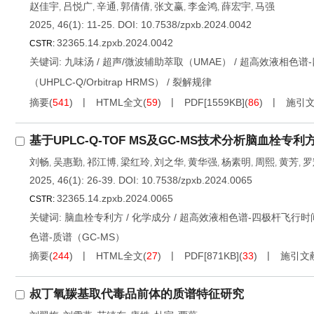
赵佳宇
吕悦广
辛通
郭倩倩
张文赢
李金鸿
薛宏宇
马强
,
,
,
,
,
,
,
2025, 46(1): 11-25.
DOI:
10.7538/zpxb.2024.0042
32365.14.zpxb.2024.0042
CSTR:
关键词:
九味汤
/
超声/微波辅助萃取（UMAE）
/
超高效液相色谱-
（UHPLC-Q/Orbitrap HRMS）
/
裂解规律
摘要
(
541
)
HTML全文
(
59
)
PDF[
1559KB
]
(
86
)
施引
基于UPLC-Q-TOF MS及GC-MS技术分析脑血栓专
刘畅
吴惠勤
祁江博
梁红玲
刘之华
黄华强
杨素明
周熙
黄芳
罗
,
,
,
,
,
,
,
,
,
2025, 46(1): 26-39.
DOI:
10.7538/zpxb.2024.0065
32365.14.zpxb.2024.0065
CSTR:
关键词:
脑血栓专利方
/
化学成分
/
超高效液相色谱-四极杆飞行时间质
色谱-质谱（GC-MS）
摘要
(
244
)
HTML全文
(
27
)
PDF[
871KB
]
(
33
)
施引文
叔丁氧羰基取代毒品前体的质谱特征研究