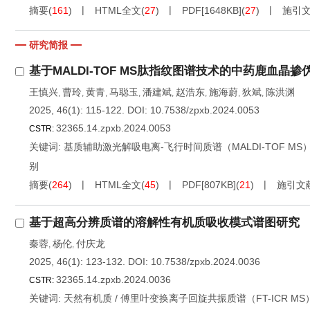
摘要
(
161
)
HTML全文
(
27
)
PDF[
1648KB
]
(
27
)
施引
研究简报
基于MALDI-TOF MS肽指纹图谱技术的中药鹿血晶
王慎兴
曹玲
黄青
马聪玉
潘建斌
赵浩东
施海蔚
狄斌
陈洪渊
,
,
,
,
,
,
,
,
2025, 46(1): 115-122.
DOI:
10.7538/zpxb.2024.0053
32365.14.zpxb.2024.0053
CSTR:
关键词:
基质辅助激光解吸电离-飞行时间质谱（MALDI-TOF MS
别
摘要
(
264
)
HTML全文
(
45
)
PDF[
807KB
]
(
21
)
施引文
基于超高分辨质谱的溶解性有机质吸收模式谱图研究
秦蓉
杨伦
付庆龙
,
,
2025, 46(1): 123-132.
DOI:
10.7538/zpxb.2024.0036
32365.14.zpxb.2024.0036
CSTR:
关键词:
天然有机质
/
傅里叶变换离子回旋共振质谱（FT-ICR MS