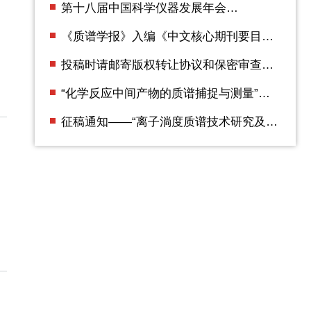
第十八届中国科学仪器发展年会
（ACCSI2025） 第二轮通知
《质谱学报》入编《中文核心期刊要目总
览》2023年版（即第10版）
投稿时请邮寄版权转让协议和保密审查证
明
“化学反应中间产物的质谱捕捉与测量”专
辑征稿通知
征稿通知——“离子淌度质谱技术研究及应
用”专辑