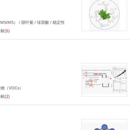
MS/MS）
/
甜叶菊
/
绿原酸
/
稳定性
文献
(
5
)
物（VOCs）
文献
(
2
)