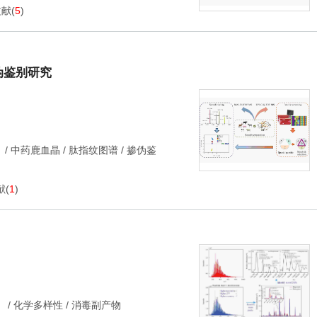
文献
(
5
)
掺伪鉴别研究
）
/
中药鹿血晶
/
肽指纹图谱
/
掺伪鉴
献
(
1
)
）
/
化学多样性
/
消毒副产物