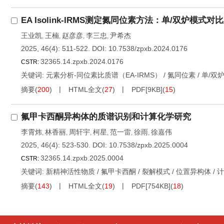
EA Isolink-IRMS测定氮同位素方法：单/双炉模式
王业凯
王楠
赵彦彦
李三忠
尹希杰
,
,
,
,
2025, 46(4): 511-522.
DOI:
10.7538/zpxb.2024.0176
32365.14.zpxb.2024.0176
CSTR:
关键词:
元素分析-同位素比质谱（EA-IRMS）
/
氮同位素
/
单/双
摘要
(
200
)
HTML全文
(
27
)
PDF[
9KB
]
(
15
)
氟甲卡西酮异构体的质谱识别和计算化学研究
李霄炜
林香丽
周轩宇
柯星
范一雷
徐雨
徐嘉伟
,
,
,
,
,
,
2025, 46(4): 523-530.
DOI:
10.7538/zpxb.2025.0004
32365.14.zpxb.2025.0004
CSTR:
关键词:
新精神活性物质
/
氟甲卡西酮
/
裂解模式
/
位置异构体
/
计
摘要
(
143
)
HTML全文
(
19
)
PDF[
754KB
]
(
18
)