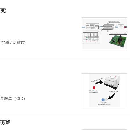
研究
分辨率
/
灵敏度
导解离（CID）
环芳烃