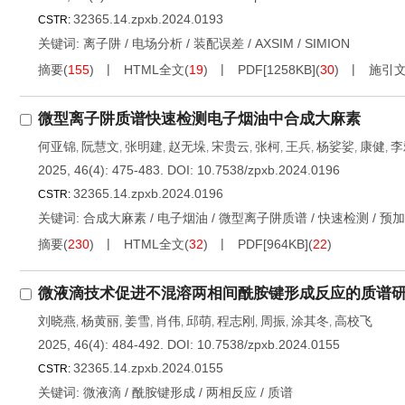
32365.14.zpxb.2024.0193
CSTR:
关键词:
离子阱
/
电场分析
/
装配误差
/
AXSIM
/
SIMION
摘要
(
155
)
HTML全文
(
19
)
PDF[
1258KB
]
(
30
)
施引
微型离子阱质谱快速检测电子烟油中合成大麻素
何亚锦
阮慧文
张明建
赵无垛
宋贵云
张柯
王兵
杨娑娑
康健
李
,
,
,
,
,
,
,
,
,
2025, 46(4): 475-483.
DOI:
10.7538/zpxb.2024.0196
32365.14.zpxb.2024.0196
CSTR:
关键词:
合成大麻素
/
电子烟油
/
微型离子阱质谱
/
快速检测
/
预加
摘要
(
230
)
HTML全文
(
32
)
PDF[
964KB
]
(
22
)
微液滴技术促进不混溶两相间酰胺键形成反应的质谱
刘晓燕
杨黄丽
姜雪
肖伟
邱萌
程志刚
周振
涂其冬
高校飞
,
,
,
,
,
,
,
,
2025, 46(4): 484-492.
DOI:
10.7538/zpxb.2024.0155
32365.14.zpxb.2024.0155
CSTR:
关键词:
微液滴
/
酰胺键形成
/
两相反应
/
质谱