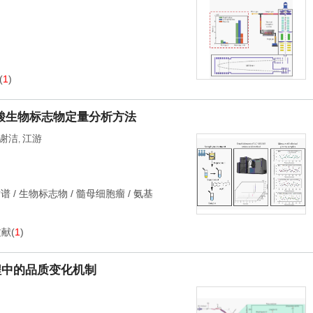
(
1
)
酸生物标志物定量分析方法
谢洁
江游
,
质谱
/
生物标志物
/
髓母细胞瘤
/
氨基
文献
(
1
)
程中的品质变化机制