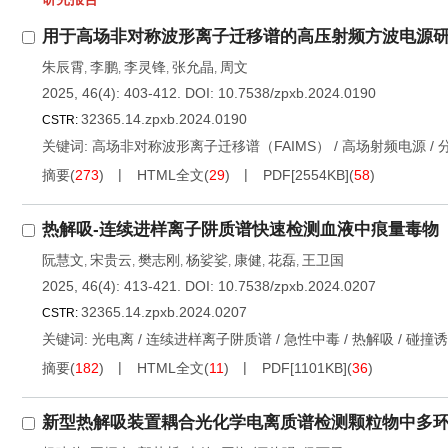
用于高场非对称波形离子迁移谱的高压射频方波电源
朱辰霄
李鹏
李灵锋
张允晶
周文
,
,
,
,
2025, 46(4): 403-412.
DOI:
10.7538/zpxb.2024.0190
32365.14.zpxb.2024.0190
CSTR:
关键词:
高场非对称波形离子迁移谱（FAIMS）
/
高场射频电源
/
摘要
(
273
)
HTML全文
(
29
)
PDF[
2554KB
]
(
58
)
热解吸-连续进样离子阱质谱快速检测血液中痕量毒物
阮慧文
宋贵云
樊志刚
杨娑娑
康健
花磊
王卫国
,
,
,
,
,
,
2025, 46(4): 413-421.
DOI:
10.7538/zpxb.2024.0207
32365.14.zpxb.2024.0207
CSTR:
关键词:
光电离
/
连续进样离子阱质谱
/
急性中毒
/
热解吸
/
碰撞诱
摘要
(
182
)
HTML全文
(
11
)
PDF[
1101KB
]
(
36
)
新型热解吸装置耦合光化学电离质谱检测颗粒物中多