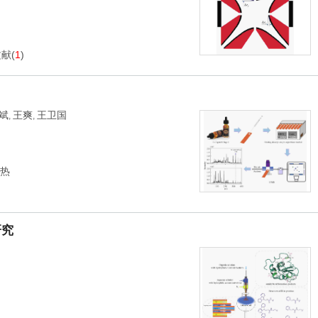
文献
(
1
)
斌
王爽
王卫国
,
,
热
研究