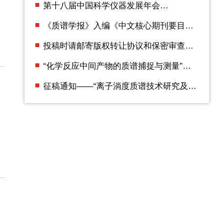
第十八届中国科学仪器发展年会
（ACCSI2025） 第二轮通知
《质谱学报》入编《中文核心期刊要目总
览》2023年版（即第10版）
投稿时请邮寄版权转让协议和保密审查证
明
“化学反应中间产物的质谱捕捉与测量”专
辑征稿通知
征稿通知——“离子淌度质谱技术研究及应
用”专辑