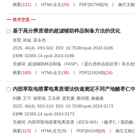
摘要
(
121
)
HTML全文
(
20
)
PDF[
927KB
]
(
9
)
施引文献
技术交流
基于高分辨质谱的超滤辅助样品制备方法的优化
张莹
孙旋
孟令杰
,
,
2025, 46(4): 493-502.
DOI:
10.7538/zpxb.2024.0186
32365.14.zpxb.2024.0186
CSTR:
关键词:
超滤辅助样品制备（FASP）
/
蛋白质样品前处理
/
亲水改
摘要
(
180
)
HTML全文
(
36
)
PDF[
1182KB
]
(
24
)
内部萃取电喷雾电离质谱法快速测定不同产地酸枣仁
刘鹏
王宁
谢斯瑜
王乐婷
梁哲豪
赖润晨
秦嫚嫚
,
,
,
,
,
,
2025, 46(4): 503-510.
DOI:
10.7538/zpxb.2024.0173
32365.14.zpxb.2024.0173
CSTR:
关键词:
内部萃取电喷雾电离质谱（iEESI-MS）
/
酸枣仁
/
脂肪酸
摘要
(
113
)
HTML全文
(
9
)
PDF[
661KB
]
(
8
)
施引文献
(