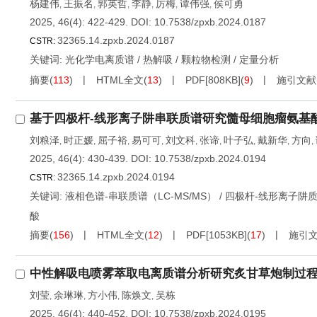
杨建伟
王振名
郭英哲
李静
厉梅
谭伟强
侯可勇
,
,
,
,
,
,
2025, 46(4): 422-429.
DOI:
10.7538/zpxb.2024.0187
32365.14.zpxb.2024.0187
CSTR:
关键词:
光化学电离质谱
/
热解吸
/
颗粒物检测
/
定量分析
摘要
(
113
)
HTML全文
(
13
)
PDF[
808KB
]
(
9
)
施引文献
基于四极杆-线形离子阱串联质谱研究髓母细胞瘤氨基
刘粮泽
时正媛
屈子裕
易可可
刘文科
张谛
叶子弘
戴新华
方向
,
,
,
,
,
,
,
,
,
2025, 46(4): 430-439.
DOI:
10.7538/zpxb.2024.0194
32365.14.zpxb.2024.0194
CSTR:
关键词:
液相色谱-串联质谱（LC-MS/MS）
/
四极杆-线形离子阱
酸
摘要
(
156
)
HTML全文
(
12
)
PDF[
1053KB
]
(
17
)
施引
中性解吸电喷雾萃取电离质谱分析研究炙甘草炮制过
刘莹
余琳琳
方小伟
陈焕文
吴栋
,
,
,
,
2025, 46(4): 440-452.
DOI:
10.7538/zpxb.2024.0195