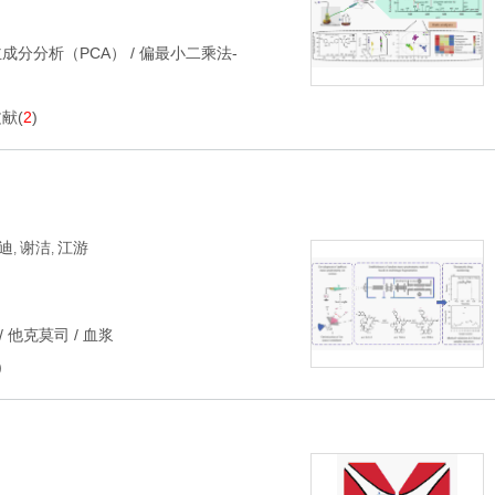
主成分分析（PCA）
/
偏最小二乘法-
文献
(
2
)
司
迪
谢洁
江游
,
,
/
他克莫司
/
血浆
)