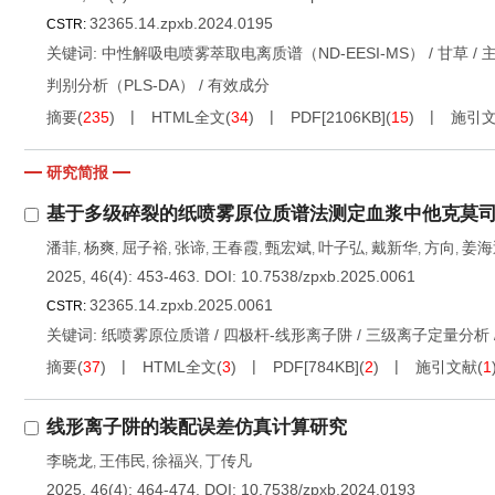
32365.14.zpxb.2024.0195
CSTR:
关键词:
中性解吸电喷雾萃取电离质谱（ND-EESI-MS）
/
甘草
/
判别分析（PLS-DA）
/
有效成分
摘要
(
235
)
HTML全文
(
34
)
PDF[
2106KB
]
(
15
)
施引
研究简报
基于多级碎裂的纸喷雾原位质谱法测定血浆中他克莫
潘菲
杨爽
屈子裕
张谛
王春霞
甄宏斌
叶子弘
戴新华
方向
姜海
,
,
,
,
,
,
,
,
,
2025, 46(4): 453-463.
DOI:
10.7538/zpxb.2025.0061
32365.14.zpxb.2025.0061
CSTR:
关键词:
纸喷雾原位质谱
/
四极杆-线形离子阱
/
三级离子定量分析
摘要
(
37
)
HTML全文
(
3
)
PDF[
784KB
]
(
2
)
施引文献
(
1
线形离子阱的装配误差仿真计算研究
李晓龙
王伟民
徐福兴
丁传凡
,
,
,
2025, 46(4): 464-474.
DOI:
10.7538/zpxb.2024.0193