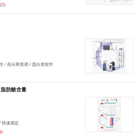
(
2
)
性
/
高分辨质谱
/
蛋白质组学
中脂肪酸含量
/
快速测定
3
)