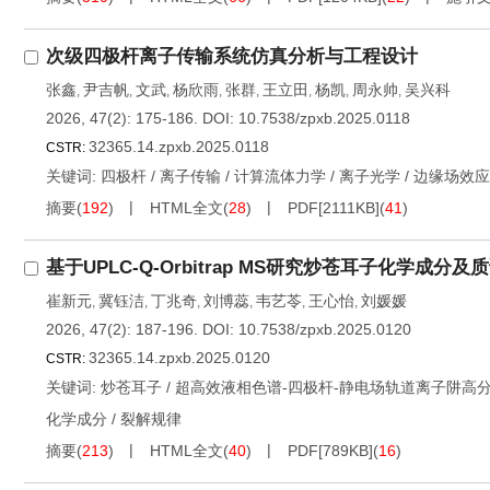
次级四极杆离子传输系统仿真分析与工程设计
张鑫
尹吉帆
文武
杨欣雨
张群
王立田
杨凯
周永帅
吴兴科
,
,
,
,
,
,
,
,
2026, 47(2): 175-186.
DOI:
10.7538/zpxb.2025.0118
32365.14.zpxb.2025.0118
CSTR:
关键词:
四极杆
/
离子传输
/
计算流体力学
/
离子光学
/
边缘场效应
摘要
(
192
)
HTML全文
(
28
)
PDF[
2111KB
]
(
41
)
基于UPLC-Q-Orbitrap MS研究炒苍耳子化学成分
崔新元
冀钰洁
丁兆奇
刘博蕊
韦艺苓
王心怡
刘媛媛
,
,
,
,
,
,
2026, 47(2): 187-196.
DOI:
10.7538/zpxb.2025.0120
32365.14.zpxb.2025.0120
CSTR:
关键词:
炒苍耳子
/
超高效液相色谱-四极杆-静电场轨道离子阱高分辨质谱（
化学成分
/
裂解规律
摘要
(
213
)
HTML全文
(
40
)
PDF[
789KB
]
(
16
)