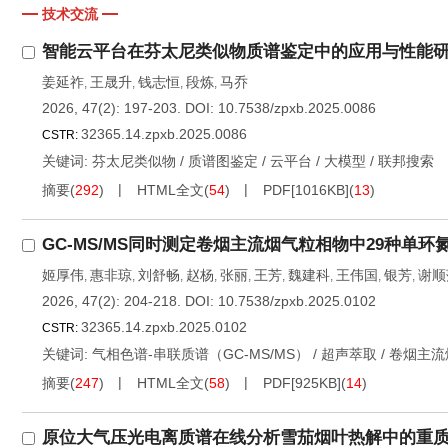
技术交流
智能云平台在芬太尼类似物质谱鉴定中的应用与性能
姜延祚
王晟升
钱志恒
段炼
马乔
,
,
,
,
2026, 47(2): 197-203.
DOI:
10.7538/zpxb.2025.0086
32365.14.zpxb.2025.0086
CSTR:
关键词:
芬太尼类似物
/
质谱图鉴定
/
云平台
/
大模型
/
联邦搜索
摘要
(
292
)
HTML全文
(
54
)
PDF[
1016KB
]
(
13
)
GC-MS/MS同时测定卷烟主流烟气粒相物中29种单环
姬厚伟
惠非琼
刘舒畅
赵杨
张丽
王芳
魏建科
王伟国
银芳
谢顺
,
,
,
,
,
,
,
,
,
2026, 47(2): 204-218.
DOI:
10.7538/zpxb.2025.0102
32365.14.zpxb.2025.0102
CSTR:
关键词:
气相色谱-串联质谱（GC-MS/MS）
/
超声萃取
/
卷烟主流
摘要
(
247
)
HTML全文
(
58
)
PDF[
925KB
]
(
14
)
原位大气压光电离质谱在线分析雪茄烟叶热解中的重