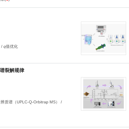
/
q
值优化
及质谱裂解规律
UPLC-Q-Orbitrap MS）
/