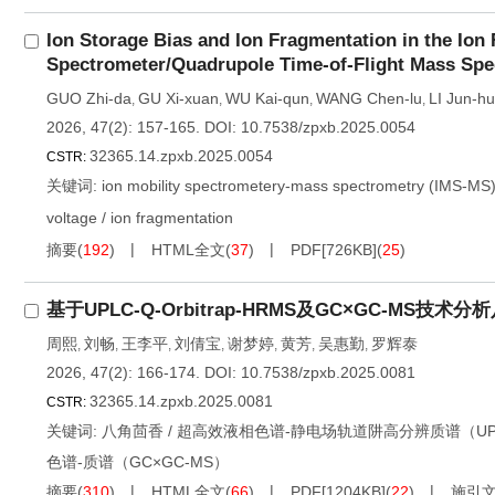
Ion Storage Bias and Ion Fragmentation in the Ion 
Spectrometer/Quadrupole Time-of-Flight Mass Spe
GUO Zhi-da
GU Xi-xuan
WU Kai-qun
WANG Chen-lu
LI Jun-hu
,
,
,
,
2026, 47(2): 157-165.
DOI:
10.7538/zpxb.2025.0054
32365.14.zpxb.2025.0054
CSTR:
关键词:
ion mobility spectrometery-mass spectrometry (IMS-MS
voltage
/
ion fragmentation
摘要
(
192
)
HTML全文
(
37
)
PDF[
726KB
]
(
25
)
基于UPLC-Q-Orbitrap-HRMS及GC×GC-MS技
周熙
刘畅
王李平
刘倩宝
谢梦婷
黄芳
吴惠勤
罗辉泰
,
,
,
,
,
,
,
2026, 47(2): 166-174.
DOI:
10.7538/zpxb.2025.0081
32365.14.zpxb.2025.0081
CSTR:
关键词:
八角茴香
/
超高效液相色谱-静电场轨道阱高分辨质谱（UPLC-Q
色谱-质谱（GC×GC-MS）
摘要
(
310
)
HTML全文
(
66
)
PDF[
1204KB
]
(
22
)
施引