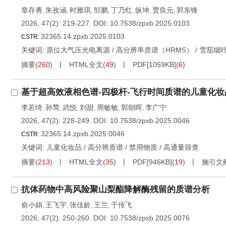
章存勇
朱孜涵
时雅琪
邹鹏
丁乃红
纵坤
贾良元
郭东锋
,
,
,
,
,
,
,
2026, 47(2): 219-227.
DOI:
10.7538/zpxb.2025.0103
32365.14.zpxb.2025.0103
CSTR:
关键词:
原位大气压光电离源
/
高分辨率质谱（HRMS）
/
雪茄烟
摘要
(
260
)
HTML全文
(
49
)
PDF[
1059KB
]
(
6
)
基于超高效液相色谱-四极杆-飞行时间质谱的儿童化妆
李若绮
孙莺
武悦
刘甜
周敏敏
郭朝晖
李广宁
,
,
,
,
,
,
2026, 47(2): 228-249.
DOI:
10.7538/zpxb.2025.0046
32365.14.zpxb.2025.0046
CSTR:
关键词:
儿童化妆品
/
高分辨质谱
/
禁用物质
/
高通量筛查
摘要
(
213
)
HTML全文
(
35
)
PDF[
946KB
]
(
19
)
施引文
抗体药物中高风险聚山梨酯降解酶残留的质谱分析
俞小娟
王飞宇
张佳龄
王兰
于传飞
,
,
,
,
2026, 47(2): 250-260.
DOI:
10.7538/zpxb.2025.0076