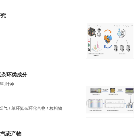
研究
氮杂环类成分
萍
叶冲
,
烟气
/
单环氮杂环化合物
/
粒相物
质气态产物