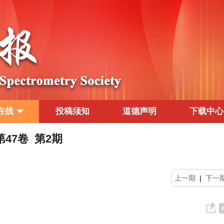
在线
投稿须知
道德声明
下载中心
 第47卷 第2期
上一期
|
下一