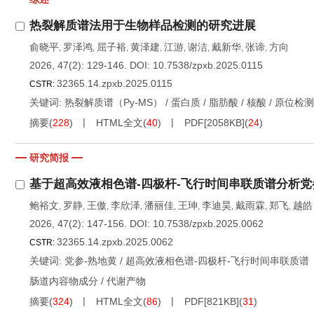
热裂解质谱法用于生物样品检测的研究进展
俞晓平
罗泽鸿
屈子裕
黄泽建
江游
谢洁
戴新华
张谛
方向
,
,
,
,
,
,
,
,
2026, 47(2): 129-146.
DOI:
10.7538/zpxb.2025.0115
32365.14.zpxb.2025.0115
CSTR:
关键词:
热裂解质谱（Py-MS）
/
蛋白质
/
脂肪酸
/
核酸
/
原位检测
摘要
(
228
)
HTML全文
(
40
)
PDF[
2058KB
]
(
24
)
研究简报
基于超高效液相色谱-四极杆-飞行时间串联质谱分析党
鲍裕文
罗静
王傲
李欣泽
潘丽佳
王珅
李迪昊
戴雨霖
郑飞
越皓
,
,
,
,
,
,
,
,
,
2026, 47(2): 147-156.
DOI:
10.7538/zpxb.2025.0062
32365.14.zpxb.2025.0062
CSTR:
关键词:
党参-熟地黄
/
超高效液相色谱-四极杆-飞行时间串联质谱（UP
肠道内容物成分
/
代谢产物
摘要
(
324
)
HTML全文
(
86
)
PDF[
821KB
]
(
31
)