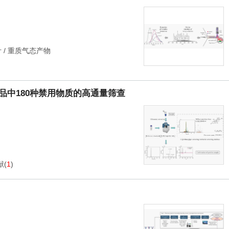
叶
/
重质气态产物
品中180种禁用物质的高通量筛查
献
(
1
)