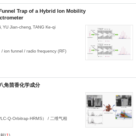
Funnel Trap of a Hybrid Ion Mobility
ctrometer
i
YU Jian-cheng
TANG Ke-qi
,
,
)
/
ion funnel
/
radio frequency (RF)
术分析八角茴香化学成分
-Orbitrap-HRMS）
/
二维气相
文献
(
1
)