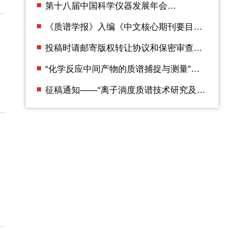
第十八届中国科学仪器发展年会
（ACCSI2025） 第二轮通知
《质谱学报》入编《中文核心期刊要目总
览》2023年版（即第10版）
投稿时请邮寄版权转让协议和保密审查证
明
“化学反应中间产物的质谱捕捉与测量”专
辑征稿通知
征稿通知——“离子淌度质谱技术研究及应
用”专辑