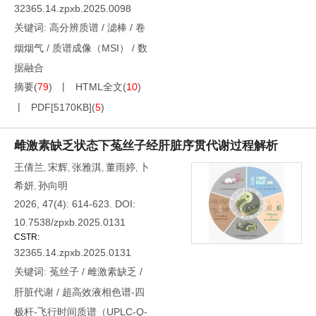
32365.14.zpxb.2025.0098
关键词:
高分辨质谱
/
滤棒
/
卷
烟烟气
/
质谱成像（MSI）
/
数
据融合
摘要
(
79
)
HTML全文
(
10
)
PDF[
5170KB
]
(
5
)
雌激素缺乏状态下菟丝子经肝脏序贯代谢过程解析
王倩兰
宋辉
张雅淇
董雨婷
卜
,
,
,
,
希妍
孙向明
,
2026, 47(4): 614-623.
DOI:
10.7538/zpxb.2025.0131
CSTR:
32365.14.zpxb.2025.0131
关键词:
菟丝子
/
雌激素缺乏
/
肝脏代谢
/
超高效液相色谱-四
极杆-飞行时间质谱（UPLC-Q-