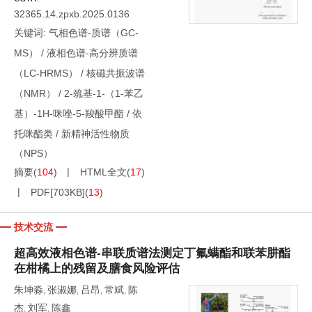
32365.14.zpxb.2025.0136
关键词:
气相色谱-质谱（GC-
MS）
/
液相色谱-高分辨质谱
（LC-HRMS）
/
核磁共振波谱
（NMR）
/
2-巯基-1-（1-苯乙
基）-1H-咪唑-5-羧酸甲酯
/
依
托咪酯类
/
新精神活性物质
（NPS）
摘要
(
104
)
HTML全文
(
17
)
PDF[
703KB
]
(
13
)
技术交流
超高效液相色谱-串联质谱法测定丁氟螨酯和联苯肼酯
在柑橘上的残留及膳食风险评估
朱坤淼
张淑娜
吕昂
常斌
陈
,
,
,
,
杰
刘军
陈鑫
,
,