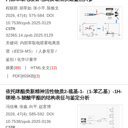
程丽群
胡莘如
张小平
陈焕文
,
,
,
2026, 47(4): 575-584.
DOI:
10.7538/zpxb.2025.0129
CSTR:
32365.14.zpxb.2025.0129
关键词:
内部萃取电喷雾电离质
谱（iEESI-MS）
/
人参皂苷
/
鉴别
/
化学计量学
摘要
(
88
)
HTML全文
(
13
)
PDF[
859KB
]
(
3
)
依托咪酯类新精神活性物质2-巯基-1-（1-苯乙基）-1H-
咪唑-5-羧酸甲酯的结构表征与鉴定分析
冯佳琳
张淼
向平
赵君博
,
,
,
2026, 47(4): 585-592.
DOI:
10.7538/zpxb.2025.0136
CSTR: