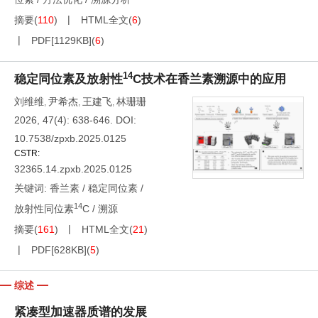
摘要
(
110
)
HTML全文
(
6
)
PDF[
1129KB
]
(
6
)
14
稳定同位素及放射性
C技术在香兰素溯源中的应用
刘维维
尹希杰
王建飞
林珊珊
,
,
,
2026, 47(4): 638-646.
DOI:
10.7538/zpxb.2025.0125
CSTR:
32365.14.zpxb.2025.0125
关键词:
香兰素
/
稳定同位素
/
14
放射性同位素
C
/
溯源
摘要
(
161
)
HTML全文
(
21
)
PDF[
628KB
]
(
5
)
综述
紧凑型加速器质谱的发展