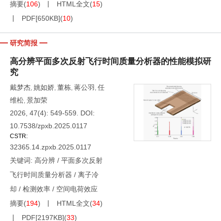
摘要
(
106
)
HTML全文
(
15
)
PDF[
650KB
]
(
10
)
研究简报
高分辨平面多次反射飞行时间质量分析器的性能模拟研
究
戴梦杰
姚如娇
董栋
蒋公羽
任
,
,
,
,
维松
景加荣
,
2026, 47(4): 549-559.
DOI:
10.7538/zpxb.2025.0117
CSTR:
32365.14.zpxb.2025.0117
关键词:
高分辨
/
平面多次反射
飞行时间质量分析器
/
离子冷
却
/
检测效率
/
空间电荷效应
摘要
(
194
)
HTML全文
(
34
)
PDF[
2197KB
]
(
33
)