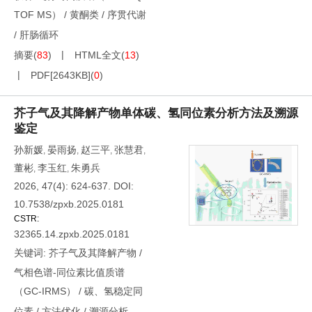
TOF MS）
/
黄酮类
/
序贯代谢
/
肝肠循环
摘要
(
83
)
HTML全文
(
13
)
PDF[
2643KB
]
(
0
)
芥子气及其降解产物单体碳、氢同位素分析方法及溯源
鉴定
孙新媛
晏雨扬
赵三平
张慧君
,
,
,
,
董彬
李玉红
朱勇兵
,
,
2026, 47(4): 624-637.
DOI:
10.7538/zpxb.2025.0181
CSTR:
32365.14.zpxb.2025.0181
关键词:
芥子气及其降解产物
/
气相色谱-同位素比值质谱
（GC-IRMS）
/
碳、氢稳定同
位素
/
方法优化
/
溯源分析