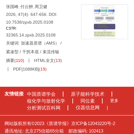
张国峰
付云翀
周卫健
,
,
2026, 47(4): 647-656.
DOI:
10.7538/zpxb.2025.0108
CSTR:
32365.14.zpxb.2025.0108
关键词:
加速器质谱（AMS）
/
紧凑型
/
干扰本底
/
束流传输
摘要
(
110
)
HTML全文
(
13
)
PDF[
1088KB
]
(
19
)
友情链接
中国质谱学会
原子能科学技术
更多
核化学与放射化学
同位素
仪器信息网
分析测试百科网
网站版权所有©2023《质谱学报》
京ICP备12043220号-2
通讯地址: 北京275信箱65分箱
邮政编码: 102413