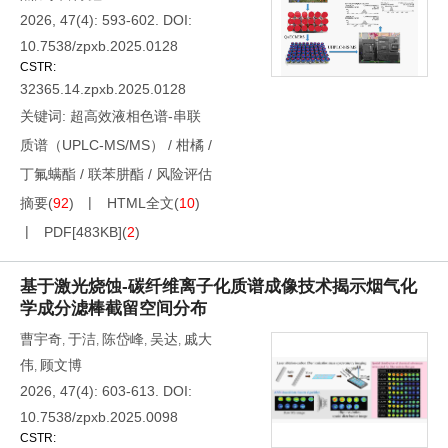
2026, 47(4): 593-602.
DOI:
10.7538/zpxb.2025.0128
CSTR:
32365.14.zpxb.2025.0128
关键词:
超高效液相色谱-串联
质谱（UPLC-MS/MS）
/
柑橘
/
丁氟螨酯
/
联苯肼酯
/
风险评估
摘要
(
92
)
HTML全文
(
10
)
PDF[
483KB
]
(
2
)
基于激光烧蚀-碳纤维离子化质谱成像技术揭示烟气化
学成分滤棒截留空间分布
曹宇奇
于洁
陈岱峰
吴达
戚大
,
,
,
,
伟
顾文博
,
2026, 47(4): 603-613.
DOI:
10.7538/zpxb.2025.0098
CSTR: