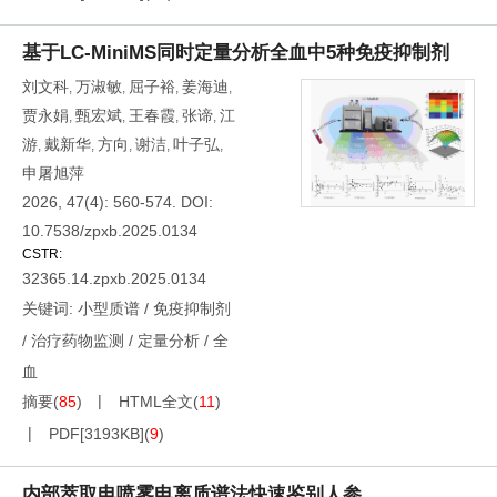
基于LC-MiniMS同时定量分析全血中5种免疫抑制剂
刘文科
万淑敏
屈子裕
姜海迪
,
,
,
,
贾永娟
甄宏斌
王春霞
张谛
江
,
,
,
,
游
戴新华
方向
谢洁
叶子弘
,
,
,
,
,
申屠旭萍
2026, 47(4): 560-574.
DOI:
10.7538/zpxb.2025.0134
CSTR:
32365.14.zpxb.2025.0134
关键词:
小型质谱
/
免疫抑制剂
/
治疗药物监测
/
定量分析
/
全
血
摘要
(
85
)
HTML全文
(
11
)
PDF[
3193KB
]
(
9
)
内部萃取电喷雾电离质谱法快速鉴别人参