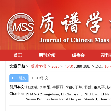
首页
期刊介绍
编委会
期刊
文章导航
>
质谱学报
>
2025
>
46(3)
: 380-388.
> DOI:
10.
DOI引文
CSTR引文
引用本文:
张政端, 李朝阳, 牛丽丽, 李娜, 丁翔, 舒莲, 董京平, 杨
Citation:
ZHANG Zheng-duan, LI Chao-yang, NIU Li-li, LI Na, 
Serum Peptides from Renal Dialysis Patients[J].
Journa