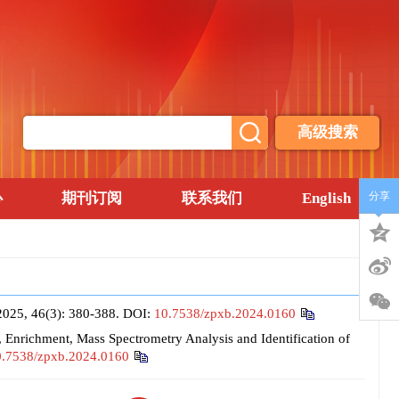
高级搜索
心
期刊订阅
联系我们
English
分享
6(3): 380-388.
DOI:
10.7538/zpxb.2024.0160
richment, Mass Spectrometry Analysis and Identification of
0.7538/zpxb.2024.0160