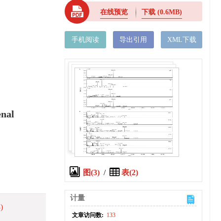
在线预览
下载
(0.6MB)
手机阅读
导出引用
XML下载
enal
图(3)
/
表(2)
计量
)
文章访问数:
133