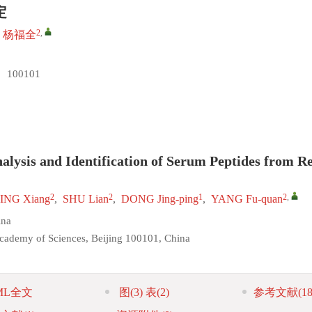
定
2
,
杨福全
00101
lysis and Identification of Serum Peptides from R
2
2
1
2
,
ING Xiang
,
SHU Lian
,
DONG Jing-ping
,
YANG Fu-quan
ina
 Academy of Sciences, Beijing 100101, China
ML全文
图
(3)
表
(2)
参考文献
(18