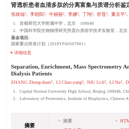
肾透析患者血清多肽的分离富集与质谱分析鉴
1
2
2
2
2
2
1
张政端
,
李朝阳
,
牛丽丽
,
李娜
,
丁翔
,
舒莲
,
董京平
,
1.
首都师范大学附属中学，北京 100048
2.
中国科学院生物物理研究所蛋白质组学技术实验室，北京 1
基金项目:
国家重点研发计划（2018YFA0507801）
详细信息
Separation, Enrichment, Mass Spectrometry Ana
Dialysis Patients
1
2
2
2
ZHANG Zheng-duan
,
LI Chao-yang
,
NIU Li-li
,
LI Na
,
D
1.
Capital Normal University High School, Beijing 100048, Ch
2.
Laboratory of Proteomics, Institute of Biophysics, Chinese
摘要
HT
摘要