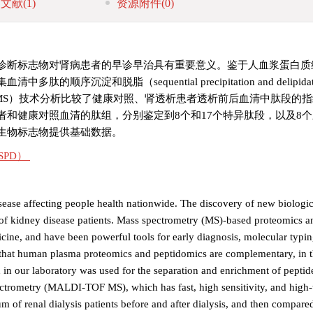
引文献
(1)
资源附件
(0)
诊断标志物对肾病患者的早诊早治具有重要意义。鉴于人血浆蛋白质
和脱脂（sequential precipitation and delipidat
F MS）技术分析比较了健康对照、肾透析患者透析前后血清中肽段的
析患者和健康对照血清的肽组，分别鉴定到8个和17个特异肽段，以及8
生物标志物提供基础数据。
SPD）
ease affecting people health nationwide. The discovery of new biologic
nt of kidney disease patients. Mass spectrometry (MS)-based proteomics 
icine, and have been powerful tools for early diagnosis, molecular typi
 that human plasma proteomics and peptidomics are complementary, in th
 in our laboratory was used for the separation and enrichment of peptid
spectrometry (MALDI-TOF MS), which has fast, high sensitivity, and high
um of renal dialysis patients before and after dialysis, and then compare