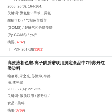
2005, 26(3): 164-164.
关键词:
聚氨酯
/
甲苯二异氰
酸酯(TDI)
/
气相色谱质谱
(GC/MS)
/
裂解气相色谱质谱
(Py-GC/MS)
/
分析
摘要
(
3782
)
PDF[
201KB
]
(
3281
)
高效液相色谱-离子阱质谱联用测定食品中7种苏丹红
类染料
喻凌寒
宋之光
苏流坤
牟德
,
,
,
海
李光宪
,
2006, 27(4): 221-225.
关键词:
液质联用
/
苏丹红
/
食品
/
染料
摘要
(
3769
)