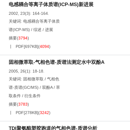
电感耦合等离子体质谱(ICP-MS)新进展
2002, 23(3): 164-164.
关键词:
电感耦合等离子体质
谱(ICP-MS)
/
综述
/
进展
摘要
(
3794
)
PDF[
697KB
]
(
4094
)
固相微萃取-气相色谱-质谱法测定水中双酚A
2005, 26(1): 18-18.
关键词:
固相微萃取
/
气相色
谱-质谱(GC/MS)
/
双酚A
/
萃
取条件
/
衍生条件
摘要
(
3783
)
PDF[
278KB
]
(
3242
)
TDI聚氨酯塑胶跑道的气相色谱-质谱分析