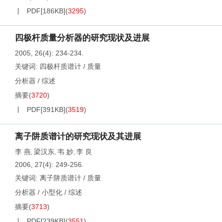
PDF[
186KB
]
(
3295
)
四极杆质量分析器的研究现状及进展
2005, 26(4): 234-234.
关键词:
四极杆质谱计
/
质量
分析器
/
综述
摘要
(
3720
)
PDF[
391KB
]
(
3519
)
离子阱质谱计的研究现状及其进展
李 燕
梁汉东
韦 妙
李 良
,
,
,
2006, 27(4): 249-256.
关键词:
离子阱质谱计
/
质量
分析器
/
小型化
/
综述
摘要
(
3713
)
PDF[
239KB
]
(
3551
)