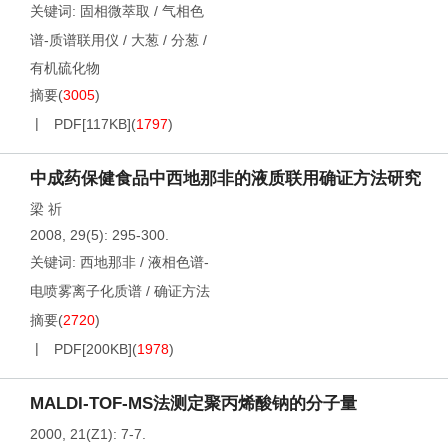
关键词:
固相微萃取
/
气相色
谱-质谱联用仪
/
大葱
/
分葱
/
有机硫化物
摘要
(
3005
)
PDF[
117KB
]
(
1797
)
中成药保健食品中西地那非的液质联用确证方法研究
梁 祈
2008, 29(5): 295-300.
关键词:
西地那非
/
液相色谱-
电喷雾离子化质谱
/
确证方法
摘要
(
2720
)
PDF[
200KB
]
(
1978
)
MALDI-TOF-MS法测定聚丙烯酸钠的分子量
2000, 21(Z1): 7-7.