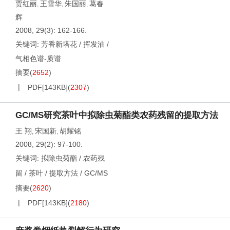
贾红丽
王雪华
朱国丽
葛春
,
,
,
辉
2008, 29(3): 162-166.
关键词:
芳香新塔花
/
挥发油
/
气相色谱-质谱
摘要
(
2652
)
PDF[
143KB
]
(
2307
)
GC/MS研究茶叶中拟除虫菊酯类农药残留的提取方法
王 翔
宋国新
胡耀铭
,
,
2008, 29(2): 97-100.
关键词:
拟除虫菊酯
/
农药残
留
/
茶叶
/
提取方法
/
GC/MS
摘要
(
2620
)
PDF[
143KB
]
(
2180
)