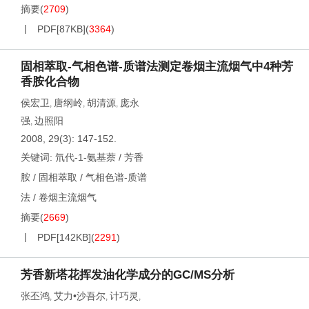
摘要
(
2709
)
PDF[
87KB
]
(
3364
)
固相萃取-气相色谱-质谱法测定卷烟主流烟气中4种芳
香胺化合物
侯宏卫
唐纲岭
胡清源
庞永
,
,
,
强
边照阳
,
2008, 29(3): 147-152.
关键词:
氘代-1-氨基萘
/
芳香
胺
/
固相萃取
/
气相色谱-质谱
法
/
卷烟主流烟气
摘要
(
2669
)
PDF[
142KB
]
(
2291
)
芳香新塔花挥发油化学成分的GC/MS分析
张丕鸿
艾力•沙吾尔
计巧灵
,
,
,