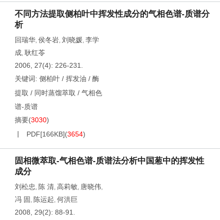
不同方法提取侧柏叶中挥发性成分的气相色谱-质谱分
析
回瑞华
侯冬岩
刘晓媛
李学
,
,
,
成
耿红苓
,
2006, 27(4): 226-231.
关键词:
侧柏叶
/
挥发油
/
酶
提取
/
同时蒸馏萃取
/
气相色
谱-质谱
摘要
(
3030
)
PDF[
166KB
]
(
3654
)
固相微萃取-气相色谱-质谱法分析中国葱中的挥发性
成分
刘松忠
陈 清
高莉敏
唐晓伟
,
,
,
,
冯 固
陈运起
何洪巨
,
,
2008, 29(2): 88-91.