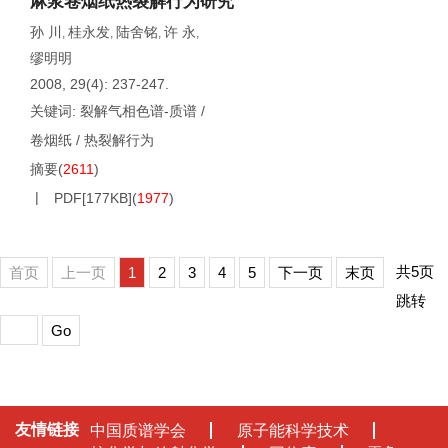
麻浆卷烟纸热裂解行为研究
孙 川
桂永发
陆舍铭
许 永
,
,
,
,
缪明明
2008, 29(4): 237-247.
关键词:
裂解气相色谱-质谱
/
卷烟纸
/
热裂解行为
摘要
(
2611
)
PDF[
177KB
]
(
1977
)
共5页
首页
上一页
1
2
3
4
5
下一页
末页
跳转
Go
友情链接
中国质谱学会
原子能科学技术