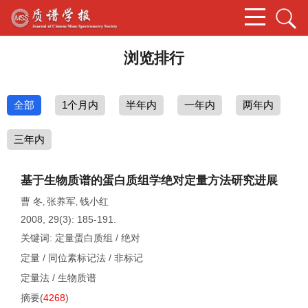
浏览排行
全部
1个月内
半年内
一年内
两年内
三年内
基于生物质谱的蛋白质组学绝对定量方法研究进展
曹 冬
张养军
钱小红
,
,
2008, 29(3): 185-191.
关键词:
定量蛋白质组
/
绝对
定量
/
同位素标记法
/
非标记
定量法
/
生物质谱
摘要
(
4268
)