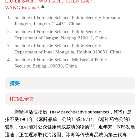
LIU Ling-yun
,
WU Jia-lei
,
CHEN Li-qi
,
4
,
WANG Rui-hua
1.
Institute of Forensic Science, Public Security Bureau of
Jiangyin, Jiangyin 214431, China
2.
Institute of Forensic Science, Public Security
Department of Jiangsu, Nanjing 210012, China
3.
Institute of Forensic Science, Public Security
Department of Inner Mongolia, Hohhot 010051, China
4.
Institute of Forensic Science, Ministry of Public
Security, Beijing 100038, China
摘要
HTML全文
新精神活性物质（new psychoactive substances，NPS）是
指不受1961年《麻醉品单一公约》或1971年《精神药物公约》
[
1
]
管制，但可能对公众健康构成威胁的物质
。近年来，NPS发展
迅速，正在逐渐取代海洛因、冰毒等传统毒品成为第三代毒