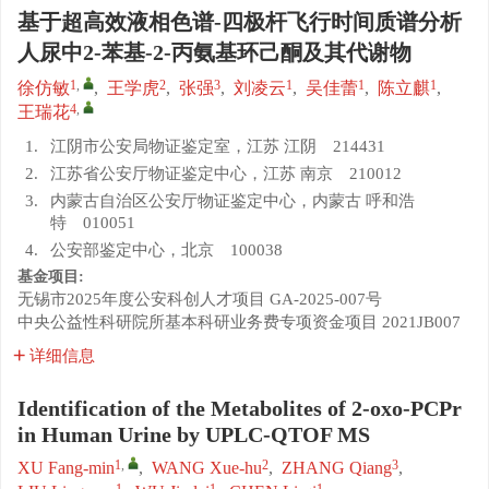
基于超高效液相色谱-四极杆飞行时间质谱分析
人尿中2-苯基-2-丙氨基环己酮及其代谢物
1
,
2
3
1
1
1
徐仿敏
,
王学虎
,
张强
,
刘凌云
,
吴佳蕾
,
陈立麒
,
4
,
王瑞花
1.
江阴市公安局物证鉴定室，江苏 江阴 214431
2.
江苏省公安厅物证鉴定中心，江苏 南京 210012
3.
内蒙古自治区公安厅物证鉴定中心，内蒙古 呼和浩
特 010051
4.
公安部鉴定中心，北京 100038
基金项目:
无锡市2025年度公安科创人才项目
GA-2025-007号
中央公益性科研院所基本科研业务费专项资金项目
2021JB007
详细信息
Identification of the Metabolites of 2-oxo-PCPr
in Human Urine by UPLC-QTOF MS
1
,
2
3
XU Fang-min
,
WANG Xue-hu
,
ZHANG Qiang
,
1
1
1