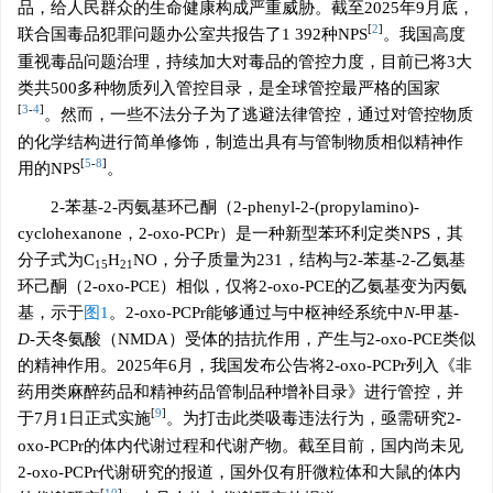
品，给人民群众的生命健康构成严重威胁。截至2025年9月底，
[
2
]
联合国毒品犯罪问题办公室共报告了1 392种NPS
。我国高度
重视毒品问题治理，持续加大对毒品的管控力度，目前已将3大
类共500多种物质列入管控目录，是全球管控最严格的国家
[
3
-
4
]
。然而，一些不法分子为了逃避法律管控，通过对管控物质
的化学结构进行简单修饰，制造出具有与管制物质相似精神作
[
5
-
8
]
用的NPS
。
2-苯基-2-丙氨基环己酮（2-phenyl-2-(propylamino)-
cyclohexanone，2-oxo-PCPr）是一种新型苯环利定类NPS，其
分子式为C
H
NO，分子质量为231，结构与2-苯基-2-乙氨基
15
21
环己酮（2-oxo-PCE）相似，仅将2-oxo-PCE的乙氨基变为丙氨
基，示于
图1
。2-oxo-PCPr能够通过与中枢神经系统中
N
-甲基-
D
-天冬氨酸（NMDA）受体的拮抗作用，产生与2-oxo-PCE类似
的精神作用。2025年6月，我国发布公告将2-oxo-PCPr列入《非
药用类麻醉药品和精神药品管制品种增补目录》进行管控，并
[
9
]
于7月1日正式实施
。为打击此类吸毒违法行为，亟需研究2-
oxo-PCPr的体内代谢过程和代谢产物。截至目前，国内尚未见
2-oxo-PCPr代谢研究的报道，国外仅有肝微粒体和大鼠的体内